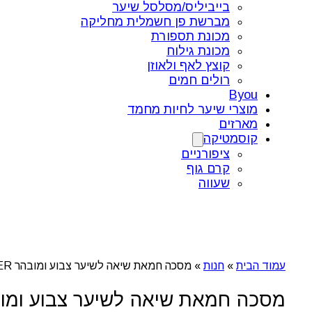
בייביליס/מסלסל שיער
מברשת פן חשמלית מחליקה
מכונת תספורת
מכונת גילוח
קוצץ לאף ולאוזן
רולים חמים
Byou
מוצרי שיער לחיות מחמד
מארזים
קוסמטיקה
ציפורניים
קרם גוף
שעווה
עמוד הבית
»
חנות
»
מסכה חמאת שיאה לשיער צבוע ומובהר COLOR LASTING TREATMENT BUTTER סרינה קיי
מסכה חמאת שיאה לשיער צבוע ומובהר COLOR LASTING TREATMENT BUTTER ס