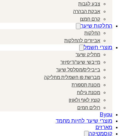
צבע לגבות
אבקת הבהרה
קרם חמצן
החלקות שיער
החלקות
אביזרים להחלקות
מוצרי חשמל
מחליק שיער
מייבשי שיער/דיפיוזר
בייביליס/מסלסל שיער
מברשת פן חשמלית מחליקה
מכונת תספורת
מכונת גילוח
קוצץ לאף ולאוזן
רולים חמים
Byou
מוצרי שיער לחיות מחמד
מארזים
קוסמטיקה