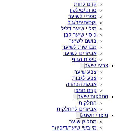
קרם לחות
סרום/סילקון
ספריי לשיער
וקס/חימר/ג'ל
מילוי שיער דליל
כיסוי שיער לבן
בושם לשיער
מברשות לשיער
אביזרים לשיער
טיפוח הגוף
צבעי שיער
צבע שיער
צבע לגבות
אבקת הבהרה
קרם חמצן
החלקות שיער
החלקות
אביזרים להחלקות
מוצרי חשמל
מחליק שיער
מייבשי שיער/דיפיוזר