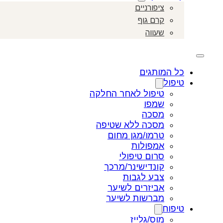
ציפורניים
קרם גוף
שעווה
כל המותגים
טיפול
טיפול לאחר החלקה
שמפו
מסכה
מסכה ללא שטיפה
טרמו/מגן מחום
אמפולות
סרום טיפולי
קונדישינר/מרכך
צבע לגבות
אביזרים לשיער
מברשות לשיער
טיפוח
מוס/גלייז