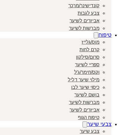
קונדישינר/מרכך
צבע לגבות
אביזרים לשיער
מברשות לשיער
טיפוח
מוס/גלייז
קרם לחות
סרום/סילקון
ספריי לשיער
וקס/חימר/ג'ל
מילוי שיער דליל
כיסוי שיער לבן
בושם לשיער
מברשות לשיער
אביזרים לשיער
טיפוח הגוף
צבעי שיער
צבע שיער