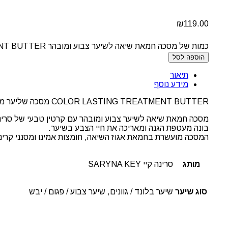
₪
119.00
כמות של מסכה חמאת שיאה לשיער צבוע ומובהר COLOR LASTING TREATMENT BUTTER סרינה קיי
הוספה לסל
תיאור
מידע נוסף
COLOR LASTING TREATMENT BUTTER מסכה שליער מובהר
מסכה חמאת שיאה לשיער צבוע ומובהר עם קרטין טבעי של סרי
בונה מעטפת הגנה ומאריכה את חיי הצבע בשיער.
המסכה מועשרת בחמאת אגוז השיאה, חומצות אמינו ומסנני קרינת UV למילוי, הגנה וחיזוק סיב השע
מותג
סרינה קיי SARYNA KEY
סוג שיער
שיער בלונד / גוונים, שיער צבוע / פגום / יבש