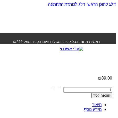
דלג לתוכן הראשי
דלג לכותרת התחתונה
עמוד הבית
»
חנות
»
מסכה טיפולית ללא שטיפה לוטוס רבלון
דוגמיות מתנה בכל קנייה | משלוח חינם בקנייה מעל ₪299
מסכה טיפולית ללא
שטיפה לוטוס רבלון
₪
89.00
כמות
של
הוספה לסל
מסכה
טיפולית
תיאור
ללא
מידע נוסף
שטיפה
לוטוס