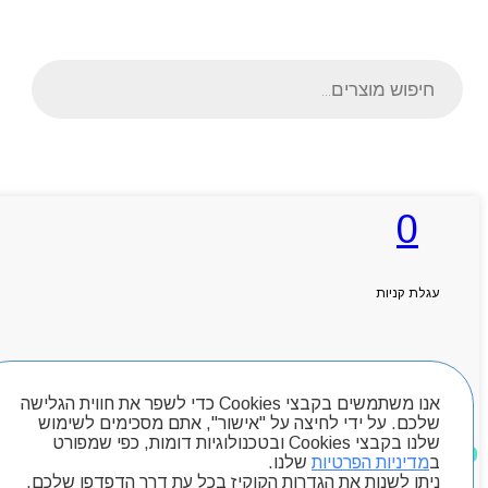
Products
search
ראשי
0
אודותניו
קטלוג מוצרים
המגזין
יצירת קשר
עגלת קניות
מותגים
Byou
חיפוש מוצרים
אנו משתמשים בקבצי Cookies כדי לשפר את חווית הגלישה
שלכם. על ידי לחיצה על "אישור", אתם מסכימים לשימוש
שלנו בקבצי Cookies ובטכנולוגיות דומות, כפי שמפורט
מוצרים שאהבתי
ב
מדיניות הפרטיות
שלנו.
ניתן לשנות את הגדרות הקוקיז בכל עת דרך הדפדפן שלכם.