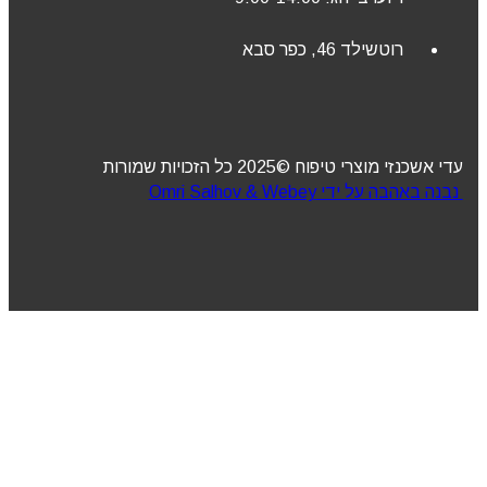
רוטשילד 46, כפר סבא
עדי אשכנזי מוצרי טיפוח ©2025 כל הזכויות שמורות
נבנה באהבה על ידי Omri Salhov & Webey