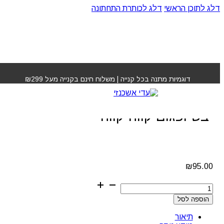
דלג לתוכן הראשי
דלג לכותרת התחתונה
עמוד הבית
»
חנות
»
מסכה ללא מלחים לשיער יבש ופגום קווה
קווה
דוגמיות מתנה בכל קנייה | משלוח חינם בקנייה מעל ₪299
מסכה ללא מלחים לשיער
יבש ופגום קווה קווה
₪
95.00
כמות
של
הוספה לסל
מסכה
ללא
תיאור
מלחים