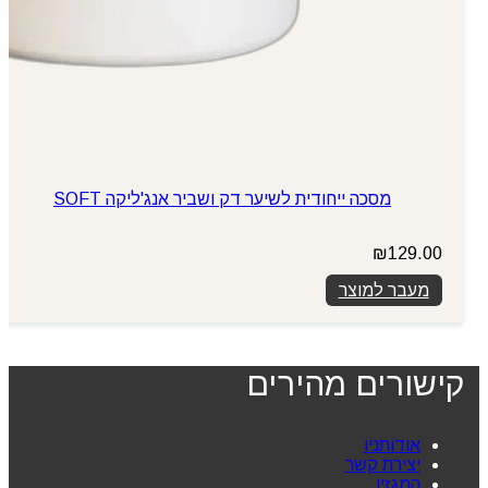
מסכה ייחודית לשיער דק ושביר אנג'ליקה SOFT
₪
129.00
מעבר למוצר
קישורים מהירים
אודותניו
יצירת קשר
המגזין