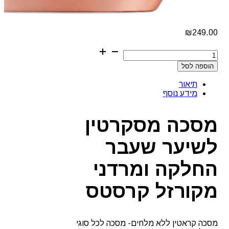
₪
249.00
כמות
של
הוספה לסל
מסכה
מסקרטין
תיאור
לשיער
מידע נוסף
שעבר
החלקה
ומרדני
מסכה מסקרטין
מקורזל
קרסטס
לשיער שעבר
החלקה ומרדני
מקורזל קרסטס
מסכה קראטין ללא מלחים- מסכה לכל סוגי