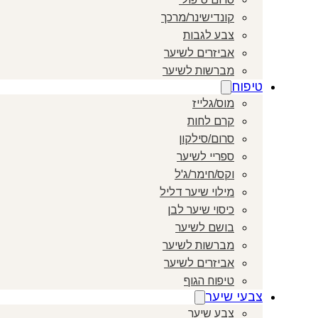
קונדישינר/מרכך
צבע לגבות
אביזרים לשיער
מברשות לשיער
טיפוח
מוס/גלייז
קרם לחות
סרום/סילקון
ספריי לשיער
וקס/חימר/ג'ל
מילוי שיער דליל
כיסוי שיער לבן
בושם לשיער
מברשות לשיער
אביזרים לשיער
טיפוח הגוף
צבעי שיער
צבע שיער