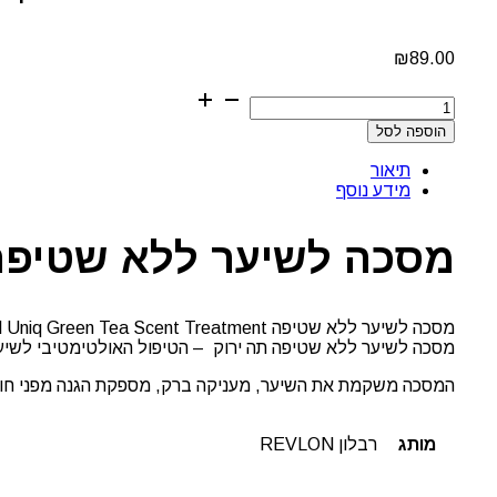
₪
89.00
כמות
של
הוספה לסל
מסכה
לשיער
תיאור
ללא
מידע נוסף
שטיפה
תה
ירוק
מסכה לשיער ללא שטיפה 
רבלון
מסכה לשיער ללא שטיפה ONE Revlon Professional Uniq Green Tea Scent Treatment
מסכה לשיער ללא שטיפה תה ירוק – הטיפול האולטימטיבי לשיע
המסכה משקמת את השיער, מעניקה ברק, מספקת הגנה מפני חום (
מותג
רבלון REVLON