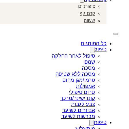
ציפורניים
קרם גוף
שעווה
כל המותגים
טיפול
טיפול לאחר החלקה
שמפו
מסכה
מסכה ללא שטיפה
טרמו/מגן מחום
אמפולות
סרום טיפולי
קונדישינר/מרכך
צבע לגבות
אביזרים לשיער
מברשות לשיער
טיפוח
מוס/גלייז