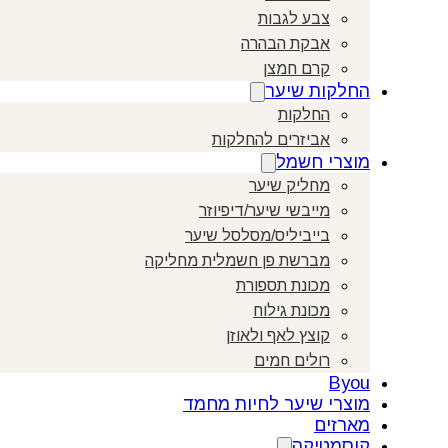
צבע לגבות
אבקת הבהרה
קרם חמצן
החלקות שיער
החלקות
אביזרים להחלקות
מוצרי חשמל
מחליק שיער
מייבשי שיער/דיפיוזר
בייביליס/מסלסל שיער
מברשת פן חשמלית מחליקה
מכונת תספורת
מכונת גילוח
קוצץ לאף ולאוזן
רולים חמים
Byou
מוצרי שיער לחיות מחמד
מארזים
קוסמטיקה