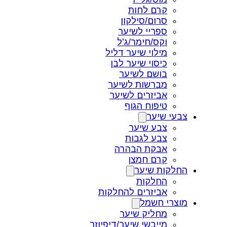
קרם לחות
סרום/סילקון
ספריי לשיער
וקס/חימר/ג'ל
מילוי שיער דליל
כיסוי שיער לבן
בושם לשיער
מברשות לשיער
אביזרים לשיער
טיפוח הגוף
צבעי שיער
צבע שיער
צבע לגבות
אבקת הבהרה
קרם חמצן
החלקות שיער
החלקות
אביזרים להחלקות
מוצרי חשמל
מחליק שיער
מייבשי שיער/דיפיוזר