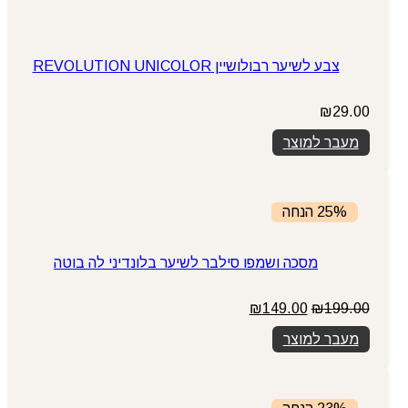
צבע לשיער רבולושיין REVOLUTION UNICOLOR
₪
29.00
מעבר למוצר
25% הנחה
מסכה ושמפו סילבר לשיער בלונדיני לה בוטה
המחיר
המחיר
₪
149.00
₪
199.00
המקורי
הנוכחי
מעבר למוצר
היה:
הוא:
₪149.00.
₪199.00.