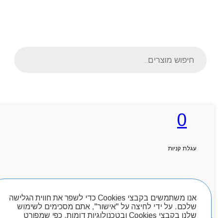
Products
search
ראשי
0
אודותניו
קטלוג מוצרים
המגזין
יצירת קשר
עגלת קניות
מותגים
Byou
חיפוש מוצרים
אנו משתמשים בקבצי Cookies כדי לשפר את חווית הגלישה
שלכם. על ידי לחיצה על "אישור", אתם מסכימים לשימוש
שלנו בקבצי Cookies ובטכנולוגיות דומות, כפי שמפורט
מוצרים שאהבתי