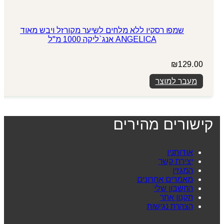
שמפו רסקיו ללא מלחים לשיער מקורזל ויבש מאוד
ANGELICA אנג`ליקה 1000 מ"ל
₪
129.00
מעבר למוצר
קישורים מהירים
אודותניו
יצירת קשר
המגזין
מאמרים אחרונים
החשבון שלי
תקנון אתר
הצהרת נגישות