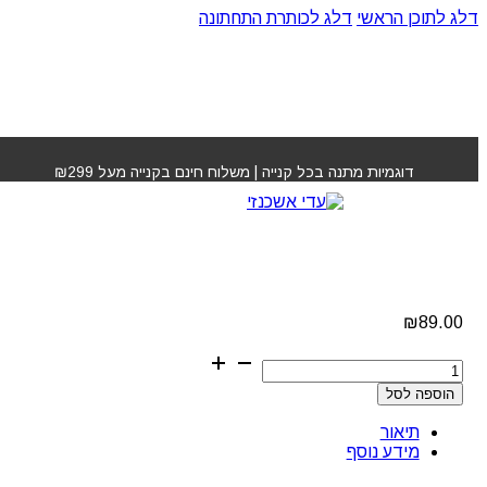
דלג לתוכן הראשי
דלג לכותרת התחתונה
עמוד הבית
»
חנות
»
מסכה לשיער ללא שטיפה ONE רבלון
דוגמיות מתנה בכל קנייה | משלוח חינם בקנייה מעל ₪299
מסכה לשיער ללא שטיפה
ONE רבלון
₪
89.00
כמות
של
הוספה לסל
מסכה
לשיער
תיאור
ללא
מידע נוסף
שטיפה
ONE