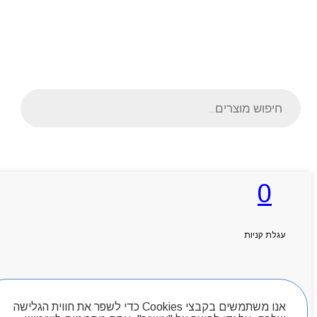
Products
search
ראשי
0
אודותניו
קטלוג מוצרים
המגזין
יצירת קשר
עגלת קניות
מותגים
Byou
חיפוש מוצרים
אנו משתמשים בקבצי Cookies כדי לשפר את חווית הגלישה