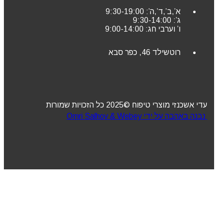
א’,ב’,ד’,ה’: 9:30-19:00
ג’: 9:30-14:00
ו’ וערבי חג: 9:00-14:00
רוטשילד 46, כפר סבא
עדי אשכנזי מוצרי טיפוח ©2025 כל הזכויות שמורות
נבנה באהבה על ידי Omri Salhov & Webey