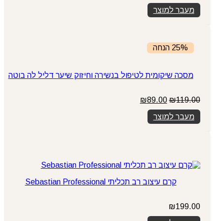
המקורי
הנוכחי
מעבר למוצר
היה:
הוא:
₪399.00.
₪449.00.
25% הנחה
מסכה שיקומית לטיפול בנשירה וחיזוק שיער דליל לה בוטה
המחיר
המחיר
₪
89.00
₪
119.00
המקורי
הנוכחי
מעבר למוצר
היה:
הוא:
₪89.00.
₪119.00.
קרם עיצוב רב תכליתי Sebastian Professional
₪
199.00