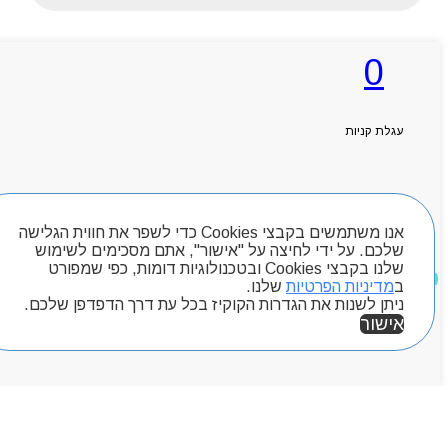
0
ראשי
אודותניו
קטלוג מוצרים
עגלת קניות
המגזין
יצירת קשר
מותגים
חיפוש מוצרים
Byou
אנו משתמשים בקבצי Cookies כדי לשפר את חווית הגלישה
שלכם. על ידי לחיצה על "אישור", אתם מסכימים לשימוש
שלנו בקבצי Cookies ובטכנולוגיות דומות, כפי שמפורט
מוצרים שאהבתי
ב
מדיניות הפרטיות
שלנו.
ניתן לשנות את הגדרות הקוקיז בכל עת דרך הדפדפן שלכם.
אישור
אזור אישי