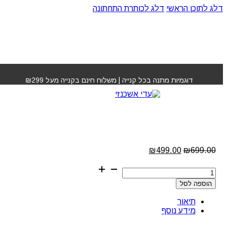
דלג לתוכן הראשי
דלג לכותרת התחתונה
עמוד הבית
»
חנות
»
מסכה משקמת K18 כמות 150 מ"ל
דוגמיות מתנה בכל קנייה | משלוח חינם בקנייה מעל ₪299
מסכה משקמת K18 כמות
150 מ"ל
המחיר
המחיר
₪
499.00
₪
699.00
המקורי
הנוכחי
כמות
היה:
הוא:
של
₪499.00.
₪699.00.
הוספה לסל
מסכה
משקמת
תיאור
K18
מידע נוסף
כמות
150