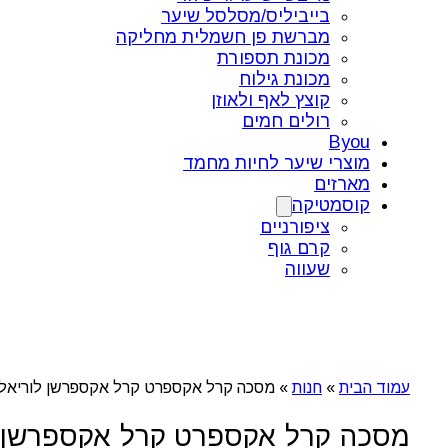
בייביליס/מסלסל שיער
מברשת פן חשמלית מחליקה
מכונת תספורת
מכונת גילוח
קוצץ לאף ולאוזן
רולים חמים
Byou
מוצרי שיער לחיות מחמד
מארזים
קוסמטיקה
ציפורניים
קרם גוף
שעווה
עמוד הבית
»
חנות
»
מסכה קרל אקספרט קרל אקספרשן לוריאל
מסכה קרל אקספרט קרל אקספרשן ל