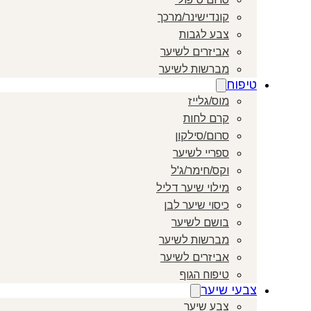
קונדישינר/מרכך
צבע לגבות
אביזרים לשיער
מברשות לשיער
טיפוח
מוס/גלייז
קרם לחות
סרום/סילקון
ספריי לשיער
וקס/חימר/ג'ל
מילוי שיער דליל
כיסוי שיער לבן
בושם לשיער
מברשות לשיער
אביזרים לשיער
טיפוח הגוף
צבעי שיער
צבע שיער