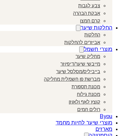
צבע לגבות
אבקת הבהרה
קרם חמצן
החלקות שיער
החלקות
אביזרים להחלקות
מוצרי חשמל
מחליק שיער
מייבשי שיער/דיפיוזר
בייביליס/מסלסל שיער
מברשת פן חשמלית מחליקה
מכונת תספורת
מכונת גילוח
קוצץ לאף ולאוזן
רולים חמים
Byou
מוצרי שיער לחיות מחמד
מארזים
קוסמטיקה