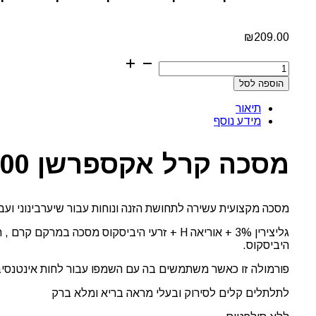
₪
209.00
כמות
של
הוספה לסל
מסכה
קרל
תיאור
אקספרט
מידע נוסף
קרל
אקספרשן
לוריאל
מסכה קרל אקספרשן 500 מ"ל לוריאל
מסכה מקצועית עשירה לתחושת הזנה ונוחות עבור שיערבינוני ועב
היביסקוס.
פורמולה זו כאשר משתמשים בה עם השמפו עבור לחות אינטנסיבי
לתלתלים קלים לסירוק ובעלי מראה בריא ומלא ברק