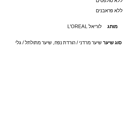
ללא סולפטים
ללא פראבנים
מותג
לוריאל L'OREAL
סוג שיער
שיער מרדני / הורדת נפח, שיער מתולתל / גלי