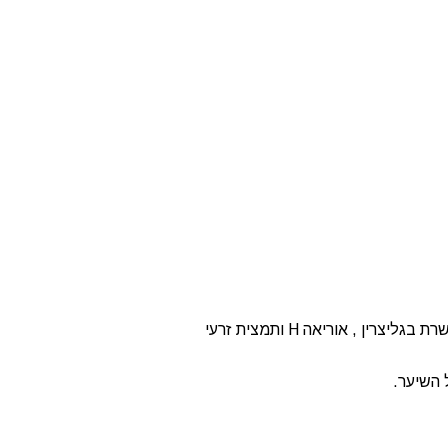
גליצירין 3% + אוריאה H + זרעי היביסקוס מסכה במרקם קרם , המעניקה לחות אינטנסיבית לכל סוגי התלתלים ,פורמולה ייחודית המעושרת בגליצרין , אוריאה H ותמצית זרעי
 השיער.