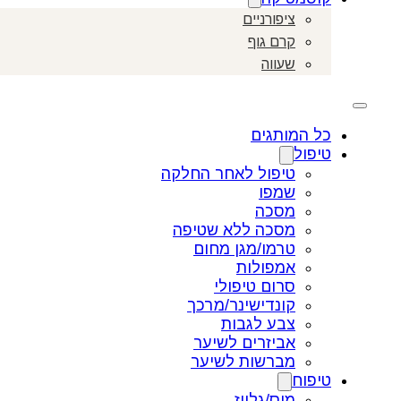
ציפורניים
קרם גוף
שעווה
כל המותגים
טיפול
טיפול לאחר החלקה
שמפו
מסכה
מסכה ללא שטיפה
טרמו/מגן מחום
אמפולות
סרום טיפולי
קונדישינר/מרכך
צבע לגבות
אביזרים לשיער
מברשות לשיער
טיפוח
מוס/גלייז