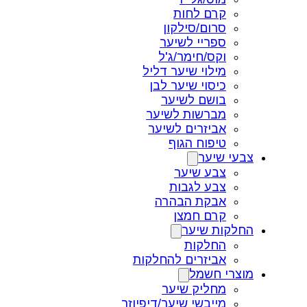
קרם לחות
סרום/סילקון
ספריי לשיער
וקס/חימר/ג'ל
מילוי שיער דליל
כיסוי שיער לבן
בושם לשיער
מברשות לשיער
אביזרים לשיער
טיפוח הגוף
צבעי שיער
צבע שיער
צבע לגבות
אבקת הבהרה
קרם חמצן
החלקות שיער
החלקות
אביזרים להחלקות
מוצרי חשמל
מחליק שיער
מייבשי שיער/דיפיוזר