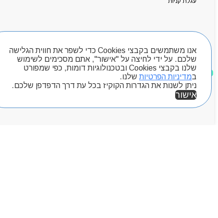
ראשי
עגלת קניות
אודותניו
קטלוג מוצרים
המגזין
חיפוש מוצרים
יצירת קשר
מותגים
אנו משתמשים בקבצי Cookies כדי לשפר את חווית הגלישה
שלכם. על ידי לחיצה על "אישור", אתם מסכימים לשימוש
Byou
שלנו בקבצי Cookies ובטכנולוגיות דומות, כפי שמפורט
מוצרים שאהבתי
ב
מדיניות הפרטיות
שלנו.
ניתן לשנות את הגדרות הקוקיז בכל עת דרך הדפדפן שלכם.
אישור
אזור אישי