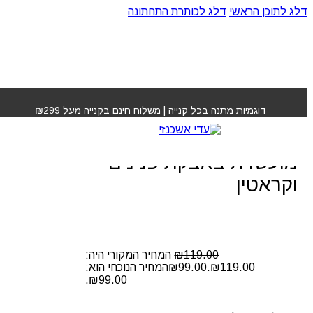
דלג לתוכן הראשי
דלג לכותרת התחתונה
עמוד הבית
»
חנות
»
מסכת הזנה אוקטן ריפייר מועשרת
באבקת פנינים וקראטין
דוגמיות מתנה בכל קנייה | משלוח חינם בקנייה מעל ₪299
מסכת הזנה אוקטן ריפייר
מועשרת באבקת פנינים
וקראטין
119.00
₪
המחיר המקורי היה:
₪119.00.
99.00
₪
המחיר הנוכחי הוא:
₪99.00.