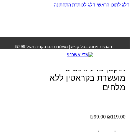
דלג לתוכן הראשי
דלג לכותרת התחתונה
עמוד הבית
»
חנות
»
מסכת הזנה טיפולית אוקטן פרל ג`נסיס
מועשרת בקראטין ללא מלחים
דוגמיות מתנה בכל קנייה | משלוח חינם בקנייה מעל ₪299
מסכת הזנה טיפולית
אוקטן פרל ג`נסיס
מועשרת בקראטין ללא
מלחים
המחיר
המחיר
₪
99.00
₪
119.00
המקורי
הנוכחי
היה:
הוא: