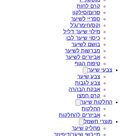
קרם לחות
סרום/סילקון
ספריי לשיער
וקס/חימר/ג'ל
מילוי שיער דליל
כיסוי שיער לבן
בושם לשיער
מברשות לשיער
אביזרים לשיער
טיפוח הגוף
צבעי שיער
צבע שיער
צבע לגבות
אבקת הבהרה
קרם חמצן
החלקות שיער
החלקות
אביזרים להחלקות
מוצרי חשמל
מחליק שיער
מייבשי שיער/דיפיוזר