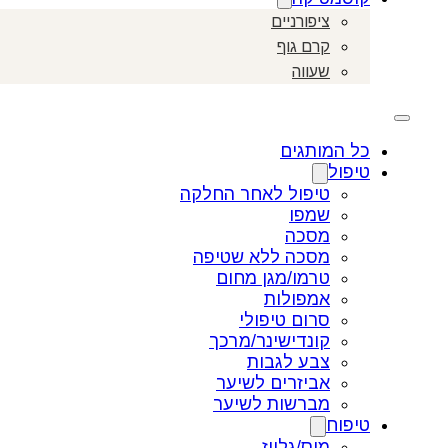
ציפורניים
קרם גוף
שעווה
כל המותגים
טיפול
טיפול לאחר החלקה
שמפו
מסכה
מסכה ללא שטיפה
טרמו/מגן מחום
אמפולות
סרום טיפולי
קונדישינר/מרכך
צבע לגבות
אביזרים לשיער
מברשות לשיער
טיפוח
מוס/גלייז