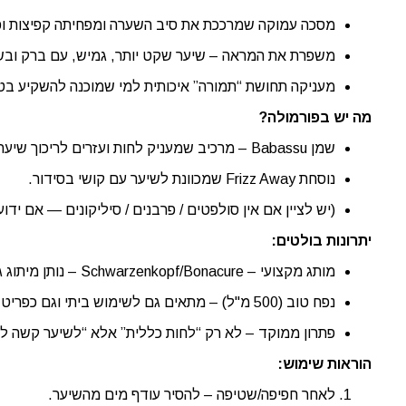
מסכה עמוקה שמרככת את סיב השערה ומפחיתה קפיצות ופר
משפרת את המראה – שיער שקט יותר, גמיש, עם ברק ובשל
מעניקה תחושת “תמורה” איכותית למי שמוכנה להשקיע בטי
מה יש בפורמולה?
שמן Babassu – מרכיב שמעניק לחות ועזרים לריכוך שיער קשה לסידור.
נוסחת Frizz Away שמכוונת לשיער עם קושי בסידור.
(יש לציין אם אין סולפטים / פרבנים / סיליקונים — אם ידוע 
יתרונות בולטים:
מותג מקצועי – Schwarzenkopf/Bonacure – נותן מיתוג גבוה.
נפח טוב (500 מ"ל) – מתאים גם לשימוש ביתי וגם כפריט ‘קיבולת גדולה’.
פתרון ממוקד – לא רק “לחות כללית” אלא “לשיער קשה לסי
הוראות שימוש:
לאחר חפיפה/שטיפה – להסיר עודף מים מהשיער.