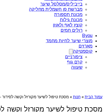
בייביליס/מסלסל שיער
מברשת פן חשמלית מחליקה
מכונת תספורת
מכונת גילוח
קוצץ לאף ולאוזן
רולים חמים
Byou
מוצרי שיער לחיות מחמד
מארזים
קוסמטיקה
ציפורניים
קרם גוף
שעווה
עמוד הבית
»
חנות
»
מסכת טיפול לשיער מקורזל וקשה לסידור – Schwarzkopf BC Bonacure Frizz Away Babassu Oil Mask (500 מ