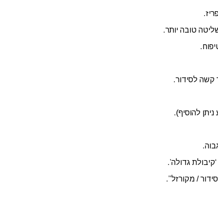
יז.
יטה טובה יותר.
פוח.
ניתן להוסיף).
דור / מקורזל”.