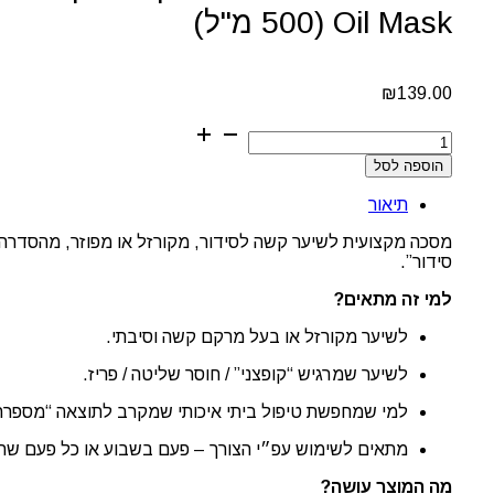
Oil Mask (500 מ"ל)
₪
139.00
כמות
של
הוספה לסל
מסכת
טיפול
תיאור
לשיער
מקורזל
וקשה
סידור”.
לסידור
–
למי זה מתאים?
Schwarzkopf
BC
לשיער מקורזל או בעל מרקם קשה וסיבתי.
Bonacure
Frizz
לשיער שמרגיש “קופצני” / חוסר שליטה / פריז.
Away
Babassu
למי שמחפשת טיפול ביתי איכותי שמקרב לתוצאה “מספרה
Oil
Mask
מתאים לשימוש עפ״י הצורך – פעם בשבוע או כל פעם שהש
(500
מ"ל)
מה המוצר עושה?