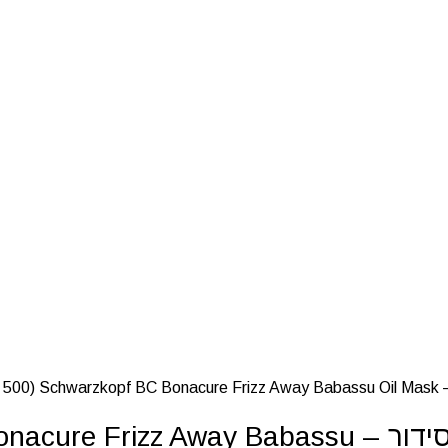
"ל)
מסכת טיפול לשיער מקורזל וקשה לסידור – ay Babassu