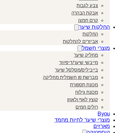
צבע לגבות
אבקת הבהרה
קרם חמצן
החלקות שיער
החלקות
אביזרים להחלקות
מוצרי חשמל
מחליק שיער
מייבשי שיער/דיפיוזר
בייביליס/מסלסל שיער
מברשת פן חשמלית מחליקה
מכונת תספורת
מכונת גילוח
קוצץ לאף ולאוזן
רולים חמים
Byou
מוצרי שיער לחיות מחמד
מארזים
קוסמטיקה