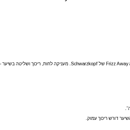
מסכה מקצועית לשיער קשה לסידור, מקורזל או מפוזר, מהסדרה Frizz Away של rzkopf
”.
יער דורש ריכוך עמוק.