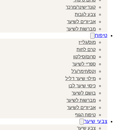
קונדישינר/מרכך
צבע לגבות
אביזרים לשיער
מברשות לשיער
טיפוח
מוס/גלייז
קרם לחות
סרום/סילקון
ספריי לשיער
וקס/חימר/ג'ל
מילוי שיער דליל
כיסוי שיער לבן
בושם לשיער
מברשות לשיער
אביזרים לשיער
טיפוח הגוף
צבעי שיער
צבע שיער