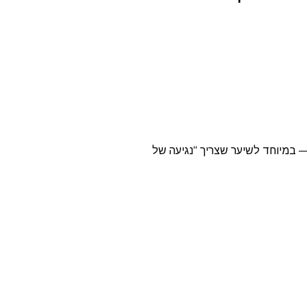
Schwa. מעניקה לחות, ריכוך ושליטה בשיער — במיוחד לשיער שצריך “נגיעה של