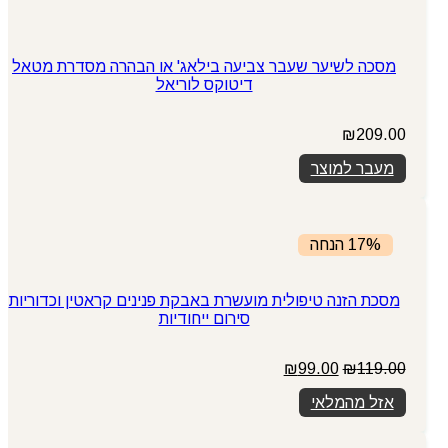
מסכה לשיער שעבר צביעה בילאג' או הבהרה מסדרת מטאל
דיטוקס לוריאל
₪
209.00
מעבר למוצר
17% הנחה
מסכת הזנה טיפולית מועשרת באבקת פנינים קראטין וכדוריות
סירום ייחודיות
המחיר
המחיר
₪
99.00
₪
119.00
המקורי
הנוכחי
אזל מהמלאי
היה:
הוא:
₪99.00.
₪119.00.