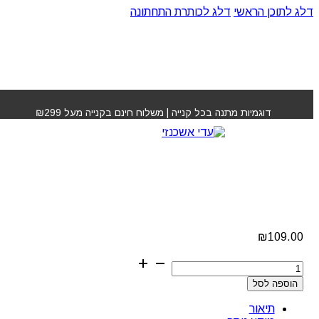
דלג לתוכן הראשי
דלג לכותרת התחתונה
עמוד הבית
»
חנות
»
מסכת צבע זמני בורדו שמן מרוקאי
דוגמיות מתנה בכל קנייה | משלוח חינם בקנייה מעל ₪299
מסכת צבע זמני בורדו
שמן מרוקאי
₪
109.00
כמות
של
הוספה לסל
מסכת
צבע
תיאור
זמני