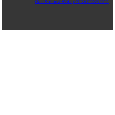
נבנה באהבה על ידי Omri Salhov & Webey