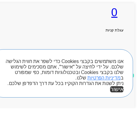
0
ראשי
אודותניו
קטלוג מוצרים
עגלת קניות
המגזין
יצירת קשר
מותגים
חיפוש מוצרים
Byou
אנו משתמשים בקבצי Cookies כדי לשפר את חווית הגלישה
שלכם. על ידי לחיצה על "אישור", אתם מסכימים לשימוש
שלנו בקבצי Cookies ובטכנולוגיות דומות, כפי שמפורט
מוצרים שאהבתי
ב
מדיניות הפרטיות
שלנו.
ניתן לשנות את הגדרות הקוקיז בכל עת דרך הדפדפן שלכם.
אישור
אזור אישי