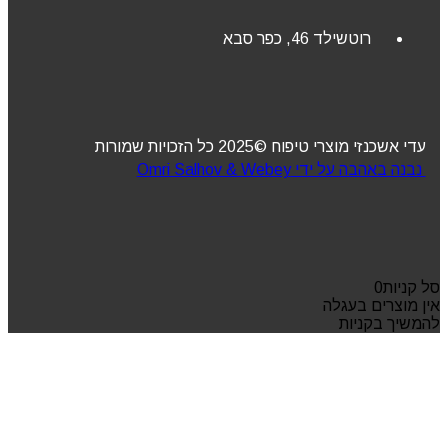
רוטשילד 46, כפר סבא
עדי אשכנזי מוצרי טיפוח ©2025 כל הזכויות שמורות
נבנה באהבה על ידי Omri Salhov & Webey
סל קניות
0
אין מוצרים בעגלה
להמשיך בקניות