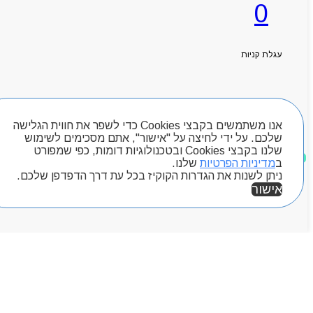
0
ראשי
אודותניו
קטלוג מוצרים
עגלת קניות
המגזין
יצירת קשר
מותגים
חיפוש מוצרים
Byou
אנו משתמשים בקבצי Cookies כדי לשפר את חווית הגלישה
שלכם. על ידי לחיצה על "אישור", אתם מסכימים לשימוש
שלנו בקבצי Cookies ובטכנולוגיות דומות, כפי שמפורט
מוצרים שאהבתי
ב
מדיניות הפרטיות
שלנו.
ניתן לשנות את הגדרות הקוקיז בכל עת דרך הדפדפן שלכם.
אישור
אזור אישי