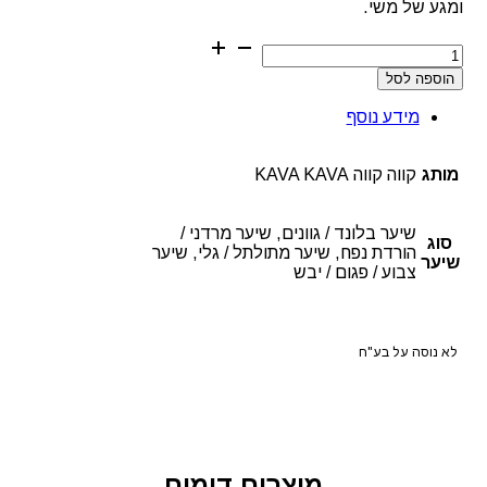
ומגע של משי.
כמות
של
הוספה לסל
מרכך
הידרוגני
מידע נוסף
לשיער
קווה
קווה
מותג
קווה קווה KAVA KAVA
שיער בלונד / גוונים, שיער מרדני /
סוג
הורדת נפח, שיער מתולתל / גלי, שיער
שיער
צבוע / פגום / יבש
לא נוסה על בע"ח
מוצרים דומים