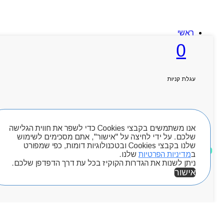
ראשי
אודותניו
0
קטלוג מוצרים
המגזין
יצירת קשר
מותגים
עגלת קניות
Byou
חיפוש מוצרים
אנו משתמשים בקבצי Cookies כדי לשפר את חווית הגלישה
שלכם. על ידי לחיצה על "אישור", אתם מסכימים לשימוש
שלנו בקבצי Cookies ובטכנולוגיות דומות, כפי שמפורט
מוצרים שאהבתי
ב
מדיניות הפרטיות
שלנו.
ניתן לשנות את הגדרות הקוקיז בכל עת דרך הדפדפן שלכם.
אישור
אזור אישי