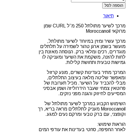
הוספה לסל
תיאור
מרכך לשיער מתולתל 250 מ”ל CURL שמן
מרוקאי Moroccanoil
מרכך עשיר ומזין במיוחד לשיער מתולתל,
מועשר בשמן ארגן טהור לשמירה על תלתלים
מוגדרים, רכים ומלאי ברק. הנוסחה מאזנת בין
לחות להזנה, משקמת את השיער ומעניקה לו
גמישות טבעית ותחושת קלילות.
המרכך מתיר בעדינות קשרים, מונע קרזול
ומאפשר שליטה מלאה בעיצוב התלתלים,
מבלי להכביד על השיער. מכיל תערובת של
פרוטאין צמחי שעבר הידרוליזה ושמן אבסיני
המסייעים לחיזוק והגנה מפני נזקים.
השימוש הקבוע במרכך לשיער מתולתל של
Moroccanoil מעניק לתלתלים מראה בריא, רך
וקופצני, עם ברק טבעי ומרקם נעים למגע.
הוראות שימוש:
לאחר החפיפה, סחטי בעדינות את עודפי המים