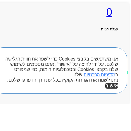
0
ראשי
אודותניו
קטלוג מוצרים
עגלת קניות
המגזין
יצירת קשר
מותגים
חיפוש מוצרים
Byou
אנו משתמשים בקבצי Cookies כדי לשפר את חווית הגלישה
שלכם. על ידי לחיצה על "אישור", אתם מסכימים לשימוש
שלנו בקבצי Cookies ובטכנולוגיות דומות, כפי שמפורט
מוצרים שאהבתי
ב
מדיניות הפרטיות
שלנו.
ניתן לשנות את הגדרות הקוקיז בכל עת דרך הדפדפן שלכם.
אישור
אזור אישי