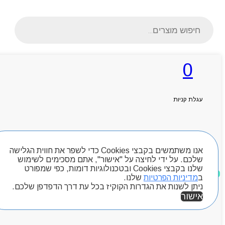
Products
search
0
ראשי
אודותניו
עגלת קניות
קטלוג מוצרים
המגזין
יצירת קשר
מותגים
חיפוש מוצרים
Byou
אנו משתמשים בקבצי Cookies כדי לשפר את חווית הגלישה
שלכם. על ידי לחיצה על "אישור", אתם מסכימים לשימוש
שלנו בקבצי Cookies ובטכנולוגיות דומות, כפי שמפורט
מוצרים שאהבתי
ב
מדיניות הפרטיות
שלנו.
ניתן לשנות את הגדרות הקוקיז בכל עת דרך הדפדפן שלכם.
אישור
אזור אישי