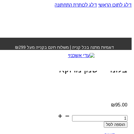
דלג לתוכן הראשי
דלג לכותרת התחתונה
עמוד הבית
»
חנות
»
מרכך סילבר לתיקון גוון בלונד – שמן
מרוקאי
דוגמיות מתנה בכל קנייה | משלוח חינם בקנייה מעל ₪299
מרכך סילבר לתיקון גוון
בלונד – שמן מרוקאי
₪
95.00
כמות
של
הוספה לסל
מרכך
סילבר