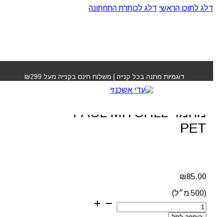
דלג לתוכן הראשי
דלג לכותרת התחתונה
עמוד הבית
»
חנות
»
מרכך שיבולת שועל לחיות מחמד PAUL
MITCHLL PET
דוגמיות מתנה בכל קנייה | משלוח חינם בקנייה מעל ₪299
מרכך שיבולת שועל לחיות
מחמד PAUL MITCHLL
PET
₪
85.00
(500 מ״ל)
כמות
של