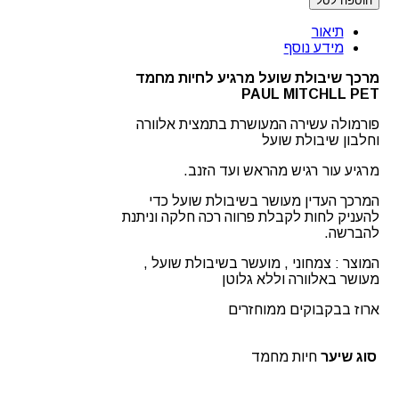
הוספה לסל
מרכך
שיבולת
תיאור
שועל
מידע נוסף
לחיות
מחמד
מרכך שיבולת שועל מרגיע לחיות מחמד
PAUL
PAUL MITCHLL PET
MITCHLL
PET
פורמולה עשירה המעושרת בתמצית אלוורה
וחלבון שיבולת שועל
מרגיע עור רגיש מהראש ועד הזנב.
המרכך העדין מעושר בשיבולת שועל כדי
להעניק לחות לקבלת פרווה רכה חלקה וניתנת
להברשה.
המוצר : צמחוני , מועשר בשיבולת שועל ,
מעושר באלוורה וללא גלוטן
ארוז בבקבוקים ממוחזרים
סוג שיער
חיות מחמד