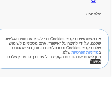
ראשי
אודותניו
קטלוג מוצרים
עגלת קניות
המגזין
יצירת קשר
מותגים
חיפוש מוצרים
Byou
אנו משתמשים בקבצי Cookies כדי לשפר את חווית הגלישה
שלכם. על ידי לחיצה על "אישור", אתם מסכימים לשימוש
שלנו בקבצי Cookies ובטכנולוגיות דומות, כפי שמפורט
מוצרים שאהבתי
ב
מדיניות הפרטיות
שלנו.
ניתן לשנות את הגדרות הקוקיז בכל עת דרך הדפדפן שלכם.
אישור
אזור אישי