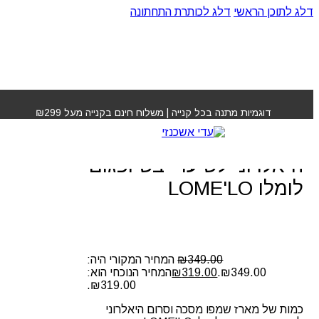
דלג לתוכן הראשי
דלג לכותרת התחתונה
עמוד הבית
»
חנות
»
מארז שמפו מסכה וסרום היאלרוני לשיער
יבש ופגום לומלו LOME'LO
דוגמיות מתנה בכל קנייה | משלוח חינם בקנייה מעל ₪299
מארז שמפו מסכה וסרום
היאלרוני לשיער יבש ופגום
לומלו LOME'LO
349.00
₪
המחיר המקורי היה:
₪349.00.
319.00
₪
המחיר הנוכחי הוא:
₪319.00.
כמות של מארז שמפו מסכה וסרום היאלרוני