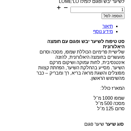
לשיער יבש ופגום לומלו LOME'LO
הוספה לסל
תיאור
מידע נוסף
סט טיפוח לשיער יבש ופגום עם חומצה
היאלורונית
שלישיית פרימיום הכוללת שמפו, מסכה וסרום
מועשרים בחומצה היאלורונית, להזנה
אינטנסיבית, לחות עמוקה ושיקום מרקם
השיער. מסייע בהחלקת השיער, הפחתת קצוות
מפוצלים והשגת מראה בריא, רך ומבריק – כבר
מהשימוש הראשון.
המארז כולל:
שמפו 1000 מ”ל
מסכה 500 מ”ל
סרום 125 מ”ל
סוג שיער
שיער פגום