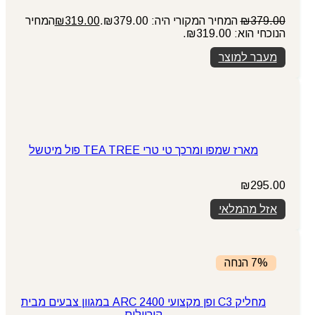
379.00
₪
המחיר המקורי היה: ₪379.00.
319.00
₪
המחיר
הנוכחי הוא: ₪319.00.
מעבר למוצר
מארז שמפו ומרכך טי טרי TEA TREE פול מיטשל
₪
295.00
אזל מהמלאי
7% הנחה
מחליק C3 ופן מקצועי ARC 2400 במגוון צבעים מבית
קוריוליס