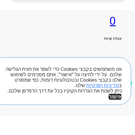
0
ראשי
אודותניו
קטלוג מוצרים
עגלת קניות
המגזין
יצירת קשר
מותגים
חיפוש מוצרים
Byou
אנו משתמשים בקבצי Cookies כדי לשפר את חווית הגלישה
שלכם. על ידי לחיצה על "אישור", אתם מסכימים לשימוש
שלנו בקבצי Cookies ובטכנולוגיות דומות, כפי שמפורט
מוצרים שאהבתי
ב
מדיניות הפרטיות
שלנו.
ניתן לשנות את הגדרות הקוקיז בכל עת דרך הדפדפן שלכם.
אישור
אזור אישי