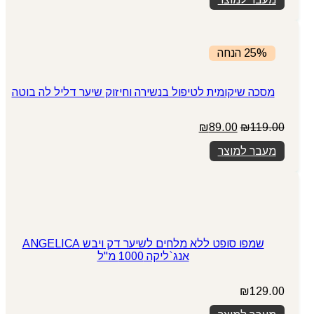
היה:
הוא:
₪2,397.00.
₪3,096.00.
25% הנחה
מסכה שיקומית לטיפול בנשירה וחיזוק שיער דליל לה בוטה
119.00
₪
89.00
המחיר
₪
המחיר
המקורי
הנוכחי
מעבר למוצר
היה:
הוא:
₪89.00.
₪119.00.
שמפו סופט ללא מלחים לשיער דק ויבש ANGELICA
אנג`ליקה 1000 מ"ל
₪
129.00