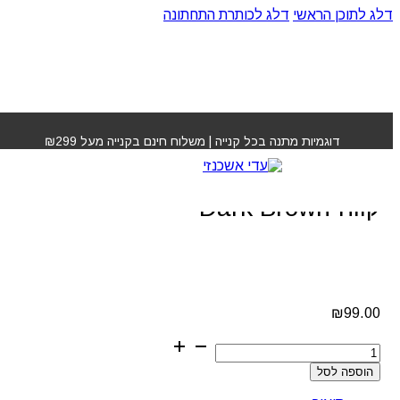
דלג לתוכן הראשי
דלג לכותרת התחתונה
עמוד הבית
»
חנות
»
סיבי שיער חום כהה קווה קווה Dark
Brown
דוגמיות מתנה בכל קנייה | משלוח חינם בקנייה מעל ₪299
סיבי שיער חום כהה קווה
קווה Dark Brown
₪
99.00
כמות
של
הוספה לסל
סיבי
שיער