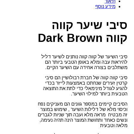
תיאור
חום
מידע נוסף
כהה
קווה
קווה
סיבי שיער קווה
Dark
Brown
קווה Dark Brown
סיבי השיער של קווה קווה נותנים לשיער דליל
להיראות עבה ומלא באופן הטבעי ביותר הם
משתלבים בצורה אחידה עם השיער הקיים.
סיבי קווה קווה של חברת רבולושיין הם סיבי
קרטין זעירים שנחתכו באמצעות לייזר בכדי
להגיע לגודל מינימאלי כדי לתת את התוצאה
הטבעית ביותר למילוי השיער.
הסיבים קיימים במספר גוונים הם מעניקים נפח
וכיסוי מלא של דלילות השיער , שימוש במוצר
זה מבטיח מראה מלא ועבה תוך שניות לגברים
ונשים כאחד ותחושת המוצר הינה תהיה נעימה,
מלאה וטבעית