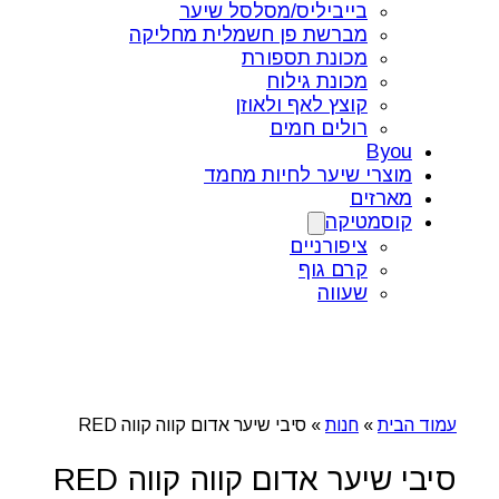
בייביליס/מסלסל שיער
מברשת פן חשמלית מחליקה
מכונת תספורת
מכונת גילוח
קוצץ לאף ולאוזן
רולים חמים
Byou
מוצרי שיער לחיות מחמד
מארזים
קוסמטיקה
ציפורניים
קרם גוף
שעווה
עמוד הבית
»
חנות
»
סיבי שיער אדום קווה קווה RED
סיבי שיער אדום קווה קווה RED