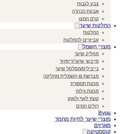
צבע לגבות
אבקת הבהרה
קרם חמצן
החלקות שיער
החלקות
אביזרים להחלקות
מוצרי חשמל
מחליק שיער
מייבשי שיער/דיפיוזר
בייביליס/מסלסל שיער
מברשת פן חשמלית מחליקה
מכונת תספורת
מכונת גילוח
קוצץ לאף ולאוזן
רולים חמים
Byou
מוצרי שיער לחיות מחמד
מארזים
קוסמטיקה