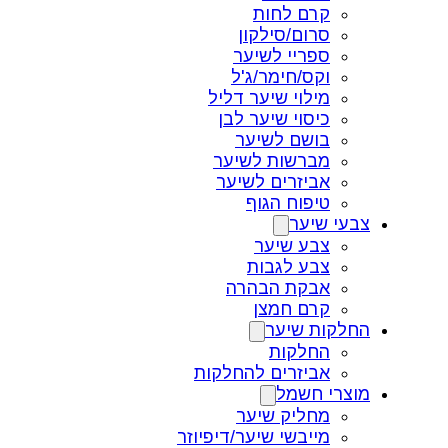
קרם לחות
סרום/סילקון
ספריי לשיער
וקס/חימר/ג'ל
מילוי שיער דליל
כיסוי שיער לבן
בושם לשיער
מברשות לשיער
אביזרים לשיער
טיפוח הגוף
צבעי שיער
צבע שיער
צבע לגבות
אבקת הבהרה
קרם חמצן
החלקות שיער
החלקות
אביזרים להחלקות
מוצרי חשמל
מחליק שיער
מייבשי שיער/דיפיוזר