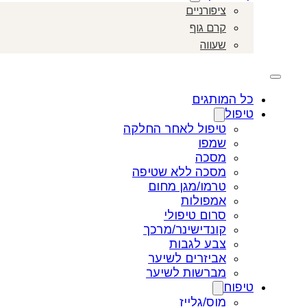
ציפורניים
קרם גוף
שעווה
כל המותגים
טיפול
טיפול לאחר החלקה
שמפו
מסכה
מסכה ללא שטיפה
טרמו/מגן מחום
אמפולות
סרום טיפולי
קונדישינר/מרכך
צבע לגבות
אביזרים לשיער
מברשות לשיער
טיפוח
מוס/גלייז