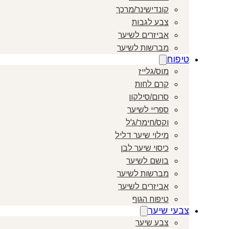
קונדישינר/מרכך
צבע לגבות
אביזרים לשיער
מברשות לשיער
טיפוח
מוס/גלייז
קרם לחות
סרום/סילקון
ספריי לשיער
וקס/חימר/ג'ל
מילוי שיער דליל
כיסוי שיער לבן
בושם לשיער
מברשות לשיער
אביזרים לשיער
טיפוח הגוף
צבעי שיער
צבע שיער