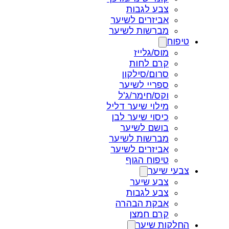
צבע לגבות
אביזרים לשיער
מברשות לשיער
טיפוח
מוס/גלייז
קרם לחות
סרום/סילקון
ספריי לשיער
וקס/חימר/ג'ל
מילוי שיער דליל
כיסוי שיער לבן
בושם לשיער
מברשות לשיער
אביזרים לשיער
טיפוח הגוף
צבעי שיער
צבע שיער
צבע לגבות
אבקת הבהרה
קרם חמצן
החלקות שיער