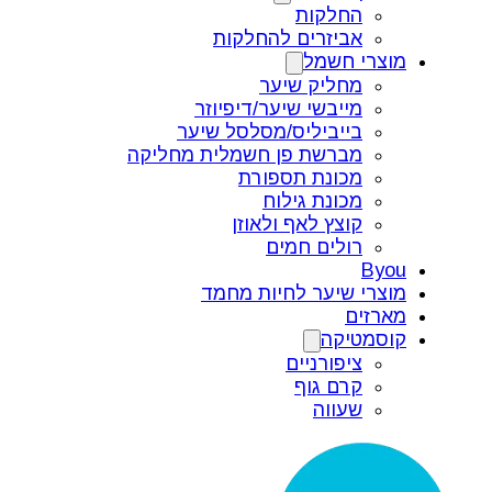
החלקות
אביזרים להחלקות
מוצרי חשמל
מחליק שיער
מייבשי שיער/דיפיוזר
בייביליס/מסלסל שיער
מברשת פן חשמלית מחליקה
מכונת תספורת
מכונת גילוח
קוצץ לאף ולאוזן
רולים חמים
Byou
מוצרי שיער לחיות מחמד
מארזים
קוסמטיקה
ציפורניים
קרם גוף
שעווה