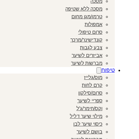
מסכה
מסכה ללא שטיפה
טרמו/מגן מחום
אמפולות
סרום טיפולי
קונדישינר/מרכך
צבע לגבות
אביזרים לשיער
מברשות לשיער
טיפוח
מוס/גלייז
קרם לחות
סרום/סילקון
ספריי לשיער
וקס/חימר/ג'ל
מילוי שיער דליל
כיסוי שיער לבן
בושם לשיער