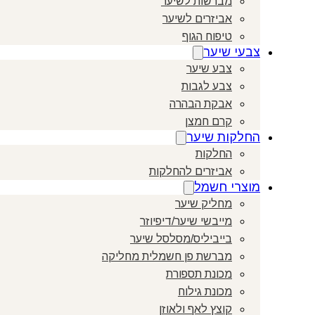
מברשות לשיער
אביזרים לשיער
טיפוח הגוף
צבעי שיער
צבע שיער
צבע לגבות
אבקת הבהרה
קרם חמצן
החלקות שיער
החלקות
אביזרים להחלקות
מוצרי חשמל
מחליק שיער
מייבשי שיער/דיפיוזר
בייביליס/מסלסל שיער
מברשת פן חשמלית מחליקה
מכונת תספורת
מכונת גילוח
קוצץ לאף ולאוזן