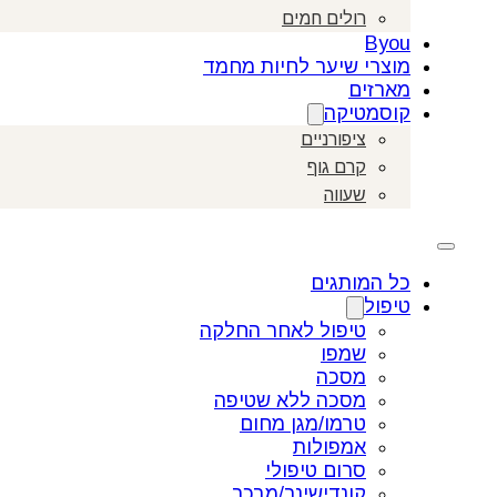
רולים חמים
Byou
מוצרי שיער לחיות מחמד
מארזים
קוסמטיקה
ציפורניים
קרם גוף
שעווה
כל המותגים
טיפול
טיפול לאחר החלקה
שמפו
מסכה
מסכה ללא שטיפה
טרמו/מגן מחום
אמפולות
סרום טיפולי
קונדישינר/מרכך