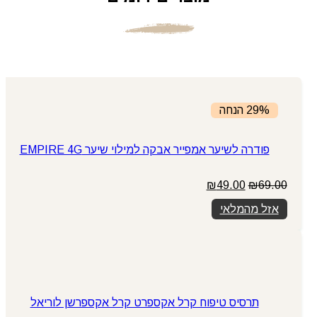
29% הנחה
פודרה לשיער אמפייר אבקה למילוי שיער EMPIRE 4G
המחיר
המחיר
₪
49.00
₪
69.00
המקורי
הנוכחי
אזל מהמלאי
היה:
הוא:
₪49.00.
₪69.00.
תרסיס טיפוח קרל אקספרט קרל אקספרשן לוריאל