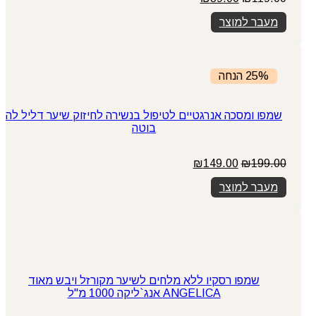
המקורי
הנוכחי
מעבר למוצר
היה:
הוא:
₪89.00.
₪119.00.
25% הנחה
שמפו ומסכה אנרגטיים לטיפול בנשירה לחיזוק שיער דליל לה
בוטה
המחיר
המחיר
₪
149.00
₪
199.00
המקורי
הנוכחי
מעבר למוצר
היה:
הוא:
₪149.00.
₪199.00.
שמפו רסקיו ללא מלחים לשיער מקורזל ויבש מאוד
ANGELICA אנג`ליקה 1000 מ"ל