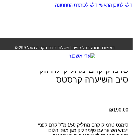
דלג לתוכן הראשי
דלג לכותרת התחתונה
עמוד הבית
»
חנות
»
קרם לפני פן סימנט טרמיק קרם מחליק
לחיזוק סיב השיערה קרסטס
דוגמיות מתנה בכל קנייה | משלוח חינם בקנייה מעל ₪299
קרם לפני פן סימנט
טרמיק קרם מחליק לחיזוק
סיב השיערה קרסטס
₪
190.00
סימנט טרמיק קרם מחליק 150 מ"ל קרם לפניי
ייבוש השיער עם פן/מחליק מגן מפני הלום