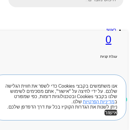
ראשי
אודותניו
0
קטלוג מוצרים
המגזין
יצירת קשר
מותגים
עגלת קניות
Byou
חיפוש מוצרים
אנו משתמשים בקבצי Cookies כדי לשפר את חווית הגלישה
שלכם. על ידי לחיצה על "אישור", אתם מסכימים לשימוש
שלנו בקבצי Cookies ובטכנולוגיות דומות, כפי שמפורט
מוצרים שאהבתי
ב
מדיניות הפרטיות
שלנו.
ניתן לשנות את הגדרות הקוקיז בכל עת דרך הדפדפן שלכם.
אישור
אזור אישי