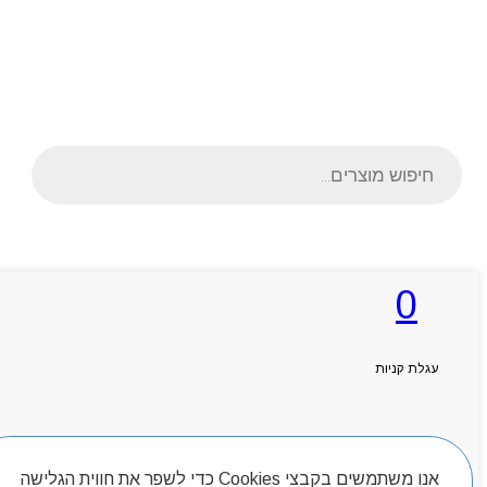
Products
search
ראשי
0
אודותניו
קטלוג מוצרים
המגזין
יצירת קשר
עגלת קניות
מותגים
Byou
חיפוש מוצרים
אנו משתמשים בקבצי Cookies כדי לשפר את חווית הגלישה