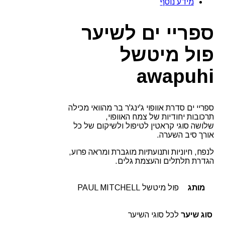
מידע נוסף
לעיצוב
השיער
פול
ספריי ים לשיער
מיטשל
פול מיטשל
awapuhi
ספריי ים סדרת אוופוי ג'ינג'ר בר מהוואי מכילה
תרכובות יחודיות של צמח האוופוי,
שלושה סוגי קראטין לטיפול ולשיקום של כל
אורך סיב השערה.
לנפח, חיוניות ותנועתיות מוגברת ומראה פרוע,
הגדרת תלתלים והעצמת גלים.
מותג
פול מיטשל PAUL MITCHELL
סוג שיער
לכל סוגי השיער