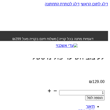
דלג לתוכן הראשי
דלג לכותרת התחתונה
עמוד הבית
»
חנות
»
ספריי ים AWAPUHI לעיצוב השיער פול
מיטשל
דוגמיות מתנה בכל קנייה | משלוח חינם בקנייה מעל ₪299
ספריי ים AWAPUHI
לעיצוב השיער פול מיטשל
₪
129.00
כמות
של
הוספה לסל
ספריי
ים
תיאור
AWAPUHI