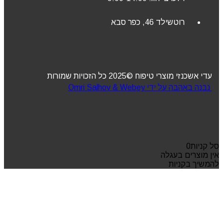
רוטשילד 46, כפר סבא
עדי אשכנזי מוצרי טיפוח ©2025 כל הזכויות שמורות
נבנה באהבה על ידי Omri Salhov & Webey
סל קניות
0
אין מוצרים בעגלה
להמשיך בקניות