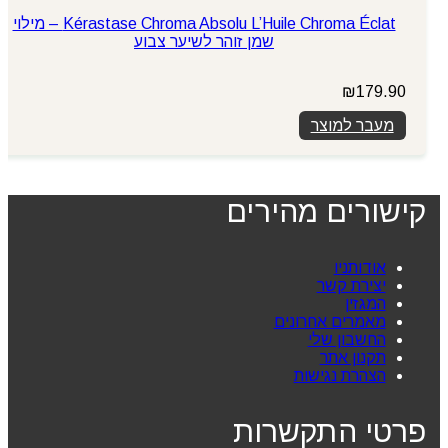
Kérastase Chroma Absolu L’Huile Chroma Éclat – מילוי
שמן זוהר לשיער צבוע
₪
179.90
מעבר למוצר
קישורים מהירים
אודותניו
יצירת קשר
המגזין
מאמרים אחרונים
החשבון שלי
תקנון אתר
הצהרת נגישות
פרטי התקשרות