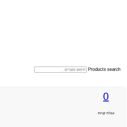
Products search
0
ראשי
אודותניו
קטלוג מוצרים
המגזין
עגלת קניות
יצירת קשר
מותגים