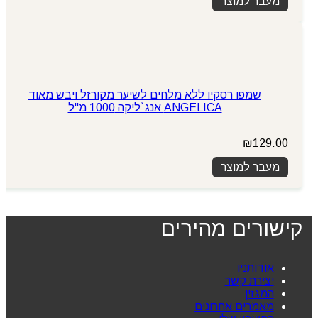
מעבר למוצר
שמפו רסקיו ללא מלחים לשיער מקורזל ויבש מאוד
ANGELICA אנג`ליקה 1000 מ"ל
₪
129.00
מעבר למוצר
קישורים מהירים
אודותניו
יצירת קשר
המגזין
מאמרים אחרונים