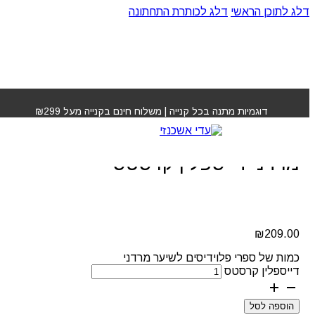
דלג לתוכן הראשי
דלג לכותרת התחתונה
עמוד הבית
»
חנות
»
ספרי פלוידיסים לשיער מרדני דייספלין
קרסטס
דוגמיות מתנה בכל קנייה | משלוח חינם בקנייה מעל ₪299
ספרי פלוידיסים לשיער
מרדני דייספלין קרסטס
₪
209.00
כמות של ספרי פלוידיסים לשיער מרדני
דייספלין קרסטס
הוספה לסל