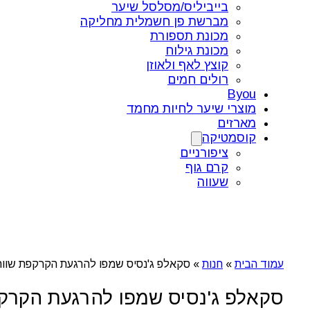
בייביליס/מסלסל שיער
מברשת פן חשמלית מחליקה
מכונת תספורת
מכונת גילוח
קוצץ לאף ולאוזן
רולים חמים
Byou
מוצרי שיער לחיות מחמד
מארזים
קוסמטיקה
ציפורניים
קרם גוף
שעווה
עמוד הבית
»
חנות
»
סקאלפ ג'נסיס שמפו להרגעת הקרקפת שוורצקופף 00
סקאלפ ג'נסיס שמפו להרגעת הקרקפת שוור