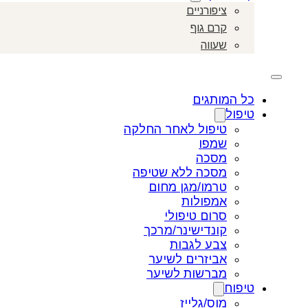
ציפורניים
קרם גוף
שעווה
כל המותגים
טיפול
טיפול לאחר החלקה
שמפו
מסכה
מסכה ללא שטיפה
טרמו/מגן מחום
אמפולות
סרום טיפולי
קונדישינר/מרכך
צבע לגבות
אביזרים לשיער
מברשות לשיער
טיפוח
מוס/גלייז