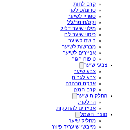
קרם לחות
סרום/סילקון
ספריי לשיער
וקס/חימר/ג'ל
מילוי שיער דליל
כיסוי שיער לבן
בושם לשיער
מברשות לשיער
אביזרים לשיער
טיפוח הגוף
צבעי שיער
צבע שיער
צבע לגבות
אבקת הבהרה
קרם חמצן
החלקות שיער
החלקות
אביזרים להחלקות
מוצרי חשמל
מחליק שיער
מייבשי שיער/דיפיוזר