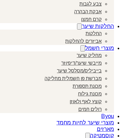
צבע לגבות
אבקת הבהרה
קרם חמצן
החלקות שיער
החלקות
אביזרים להחלקות
מוצרי חשמל
מחליק שיער
מייבשי שיער/דיפיוזר
בייביליס/מסלסל שיער
מברשת פן חשמלית מחליקה
מכונת תספורת
מכונת גילוח
קוצץ לאף ולאוזן
רולים חמים
Byou
מוצרי שיער לחיות מחמד
מארזים
קוסמטיקה