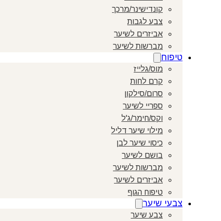
קונדישינר/מרכך
צבע לגבות
אביזרים לשיער
מברשות לשיער
טיפוח
מוס/גלייז
קרם לחות
סרום/סילקון
ספריי לשיער
וקס/חימר/ג'ל
מילוי שיער דליל
כיסוי שיער לבן
בושם לשיער
מברשות לשיער
אביזרים לשיער
טיפוח הגוף
צבעי שיער
צבע שיער