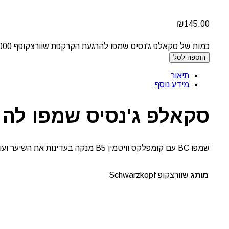
₪
145.00
כמות של סקאלפ ג'נסיס שמפו להרגעת הקרקפת שוורצקופף 1,000 מ"ל
הוספה לסל
תיאור
מידע נוסף
סקאלפ ג'נסיס שמפו להרגעת 
שמפו BC עם קומפלקס וויטמין B5 מנקה בעדינות את השיער ועוזר להרגעת הקרקפת תוך שמירה על בריאות השיער.
מותג
שוורצקופ Schwarzkopf