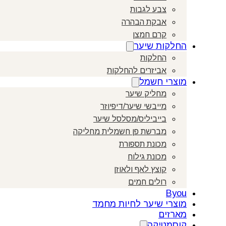
צבע לגבות
אבקת הבהרה
קרם חמצן
החלקות שיער
החלקות
אביזרים להחלקות
מוצרי חשמל
מחליק שיער
מייבשי שיער/דיפיוזר
בייביליס/מסלסל שיער
מברשת פן חשמלית מחליקה
מכונת תספורת
מכונת גילוח
קוצץ לאף ולאוזן
רולים חמים
Byou
מוצרי שיער לחיות מחמד
מארזים
קוסמטיקה