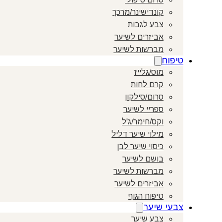
קונדישינר/מרכך
צבע לגבות
אביזרים לשיער
מברשות לשיער
טיפוח
מוס/גלייז
קרם לחות
סרום/סילקון
ספריי לשיער
וקס/חימר/ג'ל
מילוי שיער דליל
כיסוי שיער לבן
בושם לשיער
מברשות לשיער
אביזרים לשיער
טיפוח הגוף
צבעי שיער
צבע שיער