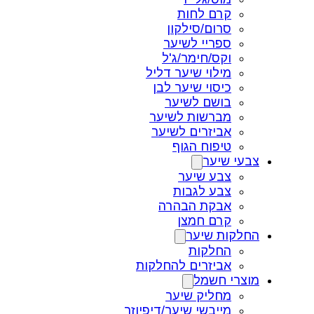
קרם לחות
סרום/סילקון
ספריי לשיער
וקס/חימר/ג'ל
מילוי שיער דליל
כיסוי שיער לבן
בושם לשיער
מברשות לשיער
אביזרים לשיער
טיפוח הגוף
צבעי שיער
צבע שיער
צבע לגבות
אבקת הבהרה
קרם חמצן
החלקות שיער
החלקות
אביזרים להחלקות
מוצרי חשמל
מחליק שיער
מייבשי שיער/דיפיוזר