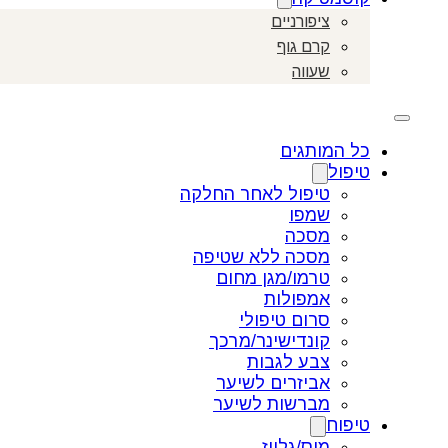
ציפורניים
קרם גוף
שעווה
כל המותגים
טיפול
טיפול לאחר החלקה
שמפו
מסכה
מסכה ללא שטיפה
טרמו/מגן מחום
אמפולות
סרום טיפולי
קונדישינר/מרכך
צבע לגבות
אביזרים לשיער
מברשות לשיער
טיפוח
מוס/גלייז