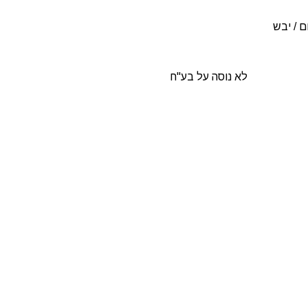
ם / יבש
לא נוסה על בע"ח