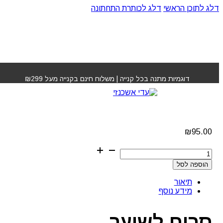
דלג לתוכן הראשי
דלג לכותרת התחתונה
עמוד הבית
»
חנות
»
סרום לשיער ג'נוריס
דוגמיות מתנה בכל קנייה | משלוח חינם בקנייה מעל ₪299
סרום לשיער ג'נוריס
₪
95.00
כמות
של
הוספה לסל
סרום
לשיער
תיאור
ג'נוריס
מידע נוסף
סרום לשיער