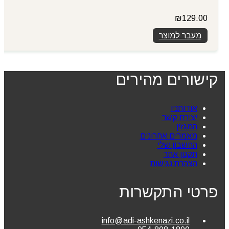
₪
129.00
מעבר למוצר
קישורים מהירים
אודותניו
יצירת קשר
המגזין
מאמרים אחרונים
החשבון שלי
תקנון אתר
הצהרת נגישות
פרטי התקשרות
info@adi-ashkenazi.co.il