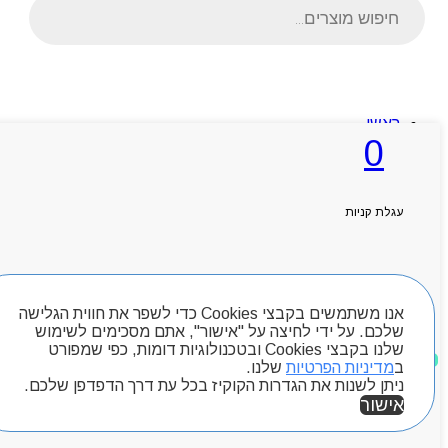
search
ראשי
אודותניו
0
קטלוג מוצרים
המגזין
יצירת קשר
מותגים
עגלת קניות
Byou
חיפוש מוצרים
אנו משתמשים בקבצי Cookies כדי לשפר את חווית הגלישה
שלכם. על ידי לחיצה על "אישור", אתם מסכימים לשימוש
שלנו בקבצי Cookies ובטכנולוגיות דומות, כפי שמפורט
מוצרים שאהבתי
ב
מדיניות הפרטיות
שלנו.
ניתן לשנות את הגדרות הקוקיז בכל עת דרך הדפדפן שלכם.
אישור
אזור אישי