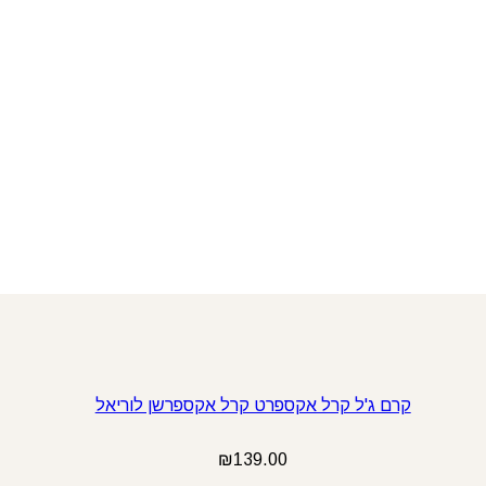
קרם ג'ל קרל אקספרט קרל אקספרשן לוריאל
₪
139.00