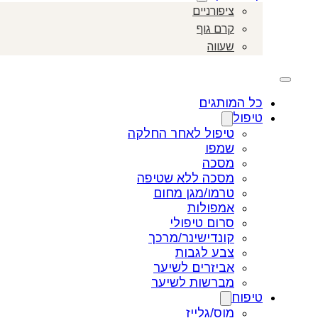
ציפורניים
קרם גוף
שעווה
כל המותגים
טיפול
טיפול לאחר החלקה
שמפו
מסכה
מסכה ללא שטיפה
טרמו/מגן מחום
אמפולות
סרום טיפולי
קונדישינר/מרכך
צבע לגבות
אביזרים לשיער
מברשות לשיער
טיפוח
מוס/גלייז