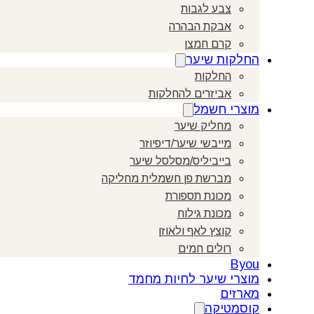
צבע לגבות
אבקת הבהרה
קרם חמצן
החלקות שיער
החלקות
אביזרים להחלקות
מוצרי חשמל
מחליק שיער
מייבשי שיער/דיפיוזר
בייביליס/מסלסל שיער
מברשת פן חשמלית מחליקה
מכונת תספורת
מכונת גילוח
קוצץ לאף ולאוזן
רולים חמים
Byou
מוצרי שיער לחיות מחמד
מארזים
קוסמטיקה