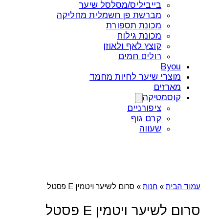
בייביליס/מסלסל שיער
מברשת פן חשמלית מחליקה
מכונת תספורת
מכונת גילוח
קוצץ לאף ולאוזן
רולים חמים
Byou
מוצרי שיער לחיות מחמד
מארזים
קוסמטיקה
ציפורניים
קרם גוף
שעווה
עמוד הבית
»
חנות
»
סרום לשיער ויטמין E פסטל
סרום לשיער ויטמין E פסטל