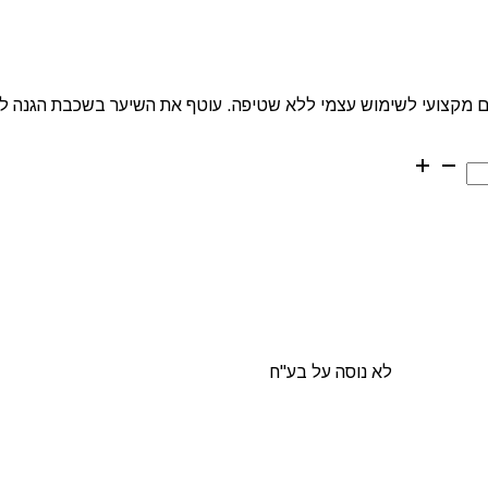
ר ויטמין E פסטל Pastel סרום לשיער ויטמין E - סרום מקצועי לשימוש עצמי ללא שטיפה. עוטף את השיער 
לא נוסה על בע"ח