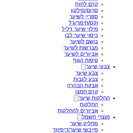
קרם לחות
סרום/סילקון
ספריי לשיער
וקס/חימר/ג'ל
מילוי שיער דליל
כיסוי שיער לבן
בושם לשיער
מברשות לשיער
אביזרים לשיער
טיפוח הגוף
צבעי שיער
צבע שיער
צבע לגבות
אבקת הבהרה
קרם חמצן
החלקות שיער
החלקות
אביזרים להחלקות
מוצרי חשמל
מחליק שיער
מייבשי שיער/דיפיוזר