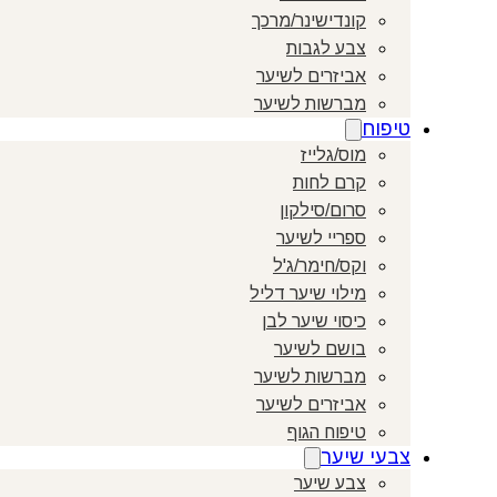
קונדישינר/מרכך
צבע לגבות
אביזרים לשיער
מברשות לשיער
טיפוח
מוס/גלייז
קרם לחות
סרום/סילקון
ספריי לשיער
וקס/חימר/ג'ל
מילוי שיער דליל
כיסוי שיער לבן
בושם לשיער
מברשות לשיער
אביזרים לשיער
טיפוח הגוף
צבעי שיער
צבע שיער