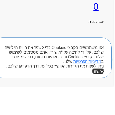
0
ראשי
אודותניו
קטלוג מוצרים
עגלת קניות
המגזין
יצירת קשר
מותגים
חיפוש מוצרים
Byou
אנו משתמשים בקבצי Cookies כדי לשפר את חווית הגלישה
שלכם. על ידי לחיצה על "אישור", אתם מסכימים לשימוש
שלנו בקבצי Cookies ובטכנולוגיות דומות, כפי שמפורט
מוצרים שאהבתי
ב
מדיניות הפרטיות
שלנו.
ניתן לשנות את הגדרות הקוקיז בכל עת דרך הדפדפן שלכם.
אישור
אזור אישי