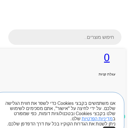
Products
search
0
ראשי
אודותניו
עגלת קניות
קטלוג מוצרים
המגזין
יצירת קשר
מותגים
חיפוש מוצרים
Byou
אנו משתמשים בקבצי Cookies כדי לשפר את חווית הגלישה
שלכם. על ידי לחיצה על "אישור", אתם מסכימים לשימוש
שלנו בקבצי Cookies ובטכנולוגיות דומות, כפי שמפורט
מוצרים שאהבתי
ב
מדיניות הפרטיות
שלנו.
ניתן לשנות את הגדרות הקוקיז בכל עת דרך הדפדפן שלכם.