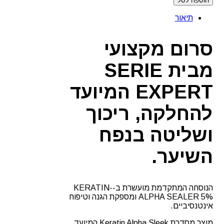
הוספה לסל
סרום
Keratin
תיאור
Alpha
Sleek
–
סרום מקצועי
למראה
חלק
מבית
SERIE
ומבריק
מבית
לוריאל
EXPERT
המיועד
להחלקה, ריכוך
ושליטה בנפח
השיער.
הנוסחה המתקדמת מועשרת ב-KERATIN-
ALPHA SEALER 5% ומספקת הגנה וטיפוח
אינטנסיביים.
מוצר מסדרת Keratin Alpha Sleek המיועד