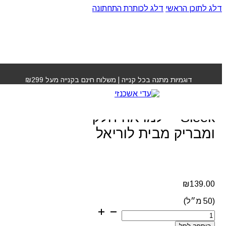
דלג לתוכן הראשי
דלג לכותרת התחתונה
עמוד הבית
»
חנות
»
סרום Keratin Alpha Sleek – למראה
חלק ומבריק מבית לוריאל
דוגמיות מתנה בכל קנייה | משלוח חינם בקנייה מעל ₪299
סרום Keratin Alpha
Sleek – למראה חלק
ומבריק מבית לוריאל
₪
139.00
(50 מ״ל)
כמות
של