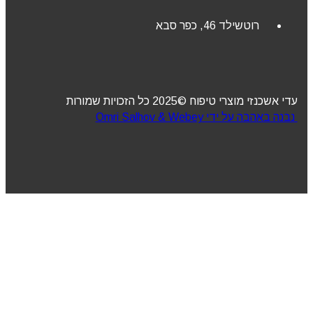
רוטשילד 46, כפר סבא
עדי אשכנזי מוצרי טיפוח ©2025 כל הזכויות שמורות
נבנה באהבה על ידי Omri Salhov & Webey