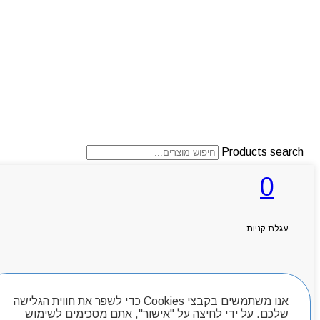
Products search
0
ראשי
אודותניו
עגלת קניות
קטלוג מוצרים
המגזין
יצירת קשר
חיפוש מוצרים
מותגים
אנו משתמשים בקבצי Cookies כדי לשפר את חווית הגלישה
Byou
שלכם. על ידי לחיצה על "אישור", אתם מסכימים לשימוש