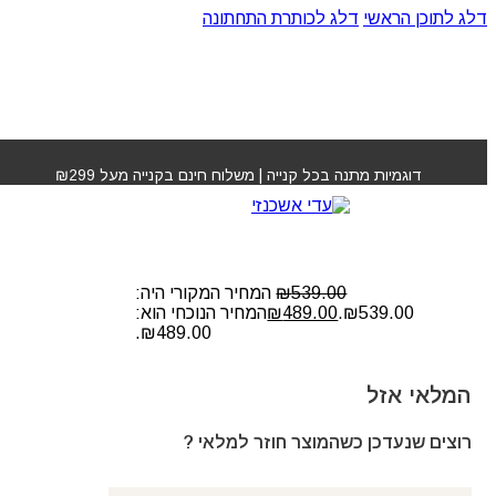
דלג לתוכן הראשי
דלג לכותרת התחתונה
עמוד הבית
»
חנות
»
ערכה משקמת K18
דוגמיות מתנה בכל קנייה | משלוח חינם בקנייה מעל ₪299
ערכה משקמת K18
539.00
₪
המחיר המקורי היה:
₪539.00.
489.00
₪
המחיר הנוכחי הוא:
₪489.00.
המלאי אזל
רוצים שנעדכן כשהמוצר חוזר למלאי ?