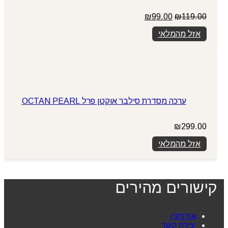
המחיר
המחיר
₪
99.00
₪
119.00
המקורי
הנוכחי
אזל מהמלאי
היה:
הוא:
₪99.00.
₪119.00.
ערכה מסדרת סילבר אוקטן פרל OCTAN PEARL
₪
299.00
אזל מהמלאי
קישורים מהירים
אודותניו
יצירת קשר