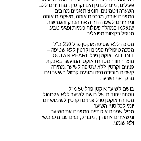
פעילים, מינרלים מן הים וקרטין , מחדירים ללב
השערה ויטמינים וחומצות אמינו מרובים
המזינים אותה, מרככים אותה ,משקמים אותה
ומחזירים לשערה חזרה את הברק והגמישות
שנעלמו במהלך פעולות כימיות ופגעי טבע.
מטפל בקצוות מפוצלים.
מסיכה ללא שטיפה אוקטן פרל 250 מ”ל
מסכה טיפולית פנינים וקרטין ללא שטיפה –
ALL IN 1- אוקטן פרל OCTAN PEARL
מוצר ייחודי מסדרת אוקטן המועשר באבקת
פנינים וקרטין ללא שטיפה לשיער ,מתירה
קשרים מורידה נפח ומונעת קרזול בשיער וגם
מרכך את השיער.
בושם לשיער אוקטן פרל 50 מ”ל
נוסחה ייחודית של בושם לשיער ללא אלכוהול
מסדרת אוקטן פרל פנינים וקרטין לשימוש יום
יומי לכל סוגי השיער.
מכיל שמנים איכותיים המזינים את השיער
ומשאירים אותו רך, מבריק, נעים עם מגע משי
ולא שומני.