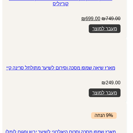
קוריוליס
המחיר
המחיר
₪
699.00
₪
749.00
המקורי
הנוכחי
מעבר למוצר
היה:
הוא:
₪699.00.
₪749.00.
מארז שיאה שמפו מסכה וסירום לשיער מתולתל סרינה קיי
₪
249.00
מעבר למוצר
9% הנחה
מארז שמפו מסכה וסרום היאלרוני לשיער יבש ופגום לומלו