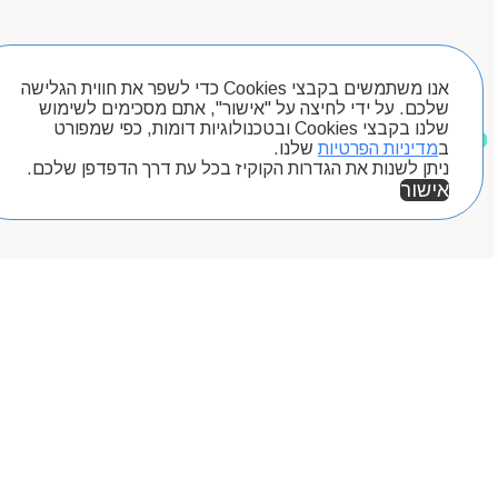
ראשי
חיפוש מוצרים
אודותניו
קטלוג מוצרים
אנו משתמשים בקבצי Cookies כדי לשפר את חווית הגלישה
המגזין
שלכם. על ידי לחיצה על "אישור", אתם מסכימים לשימוש
יצירת קשר
שלנו בקבצי Cookies ובטכנולוגיות דומות, כפי שמפורט
מוצרים שאהבתי
מותגים
ב
מדיניות הפרטיות
שלנו.
ניתן לשנות את הגדרות הקוקיז בכל עת דרך הדפדפן שלכם.
Byou
אישור
אזור אישי