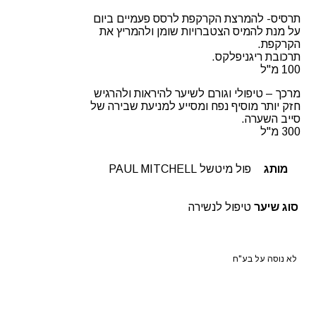
תרסיס- להמרצת הקרקפת לרסס פעמיים ביום
על מנת להמיס הצטברויות שומן ולהמריץ את
הקרקפת.
תרכובת ריגניפלקס.
100 מ"ל
מרכך – טיפולי וגורם לשיער להיראות ולהרגיש
חזק יותר מוסיף נפח ומסייע למניעת שבירה של
סייב השערה.
300 מ"ל
מותג
פול מיטשל PAUL MITCHELL
סוג שיער
טיפול לנשירה
לא נוסה על בע"ח