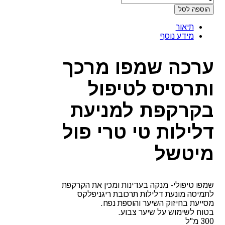
של
הוספה לסל
ערכה
שמפו
תיאור
מרכך
מידע נוסף
ותרסיס
לטיפול
בקרקפת
ערכה שמפו מרכך
למניעת
דלילות
ותרסיס לטיפול
טי
טרי
פול
בקרקפת למניעת
מיטשל
דלילות טי טרי פול
מיטשל
שמפו טיפולי- מנקה בעדינות ומכין את הקרקפת
לתמיסה מונעת דלילות תרכובת ריגניפלקס
מסייעת בחיזוק השיער והוספת נפח.
בטוח לשימוש על שיער צבוע.
300 מ"ל