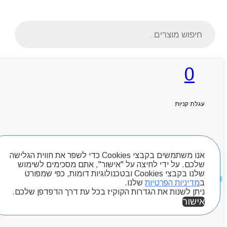
Products
search
0
ראשי
אודותניו
עגלת קניות
קטלוג מוצרים
המגזין
יצירת קשר
מותגים
חיפוש מוצרים
Byou
אנו משתמשים בקבצי Cookies כדי לשפר את חווית הגלישה
שלכם. על ידי לחיצה על "אישור", אתם מסכימים לשימוש
שלנו בקבצי Cookies ובטכנולוגיות דומות, כפי שמפורט
מוצרים שאהבתי
ב
מדיניות הפרטיות
שלנו.
ניתן לשנות את הגדרות הקוקיז בכל עת דרך הדפדפן שלכם.
אישור
אזור אישי