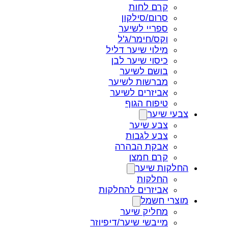
קרם לחות
סרום/סילקון
ספריי לשיער
וקס/חימר/ג'ל
מילוי שיער דליל
כיסוי שיער לבן
בושם לשיער
מברשות לשיער
אביזרים לשיער
טיפוח הגוף
צבעי שיער
צבע שיער
צבע לגבות
אבקת הבהרה
קרם חמצן
החלקות שיער
החלקות
אביזרים להחלקות
מוצרי חשמל
מחליק שיער
מייבשי שיער/דיפיוזר