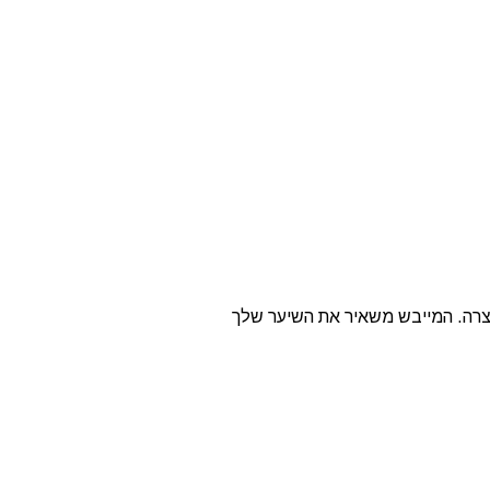
יתמר לשימוש מקצועי וביתי המכשיר מגיע עם 2 פיות: פיה רחבה+פיה צרה. המייבש משאיר את השיער שלך