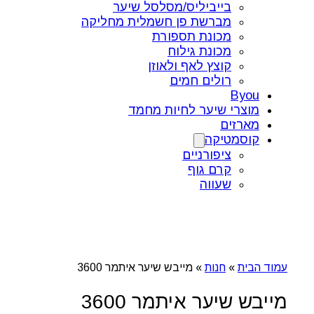
בייביליס/מסלסל שיער
מברשת פן חשמלית מחליקה
מכונת תספורת
מכונת גילוח
קוצץ לאף ולאוזן
רולים חמים
Byou
מוצרי שיער לחיות מחמד
מארזים
קוסמטיקה
ציפורניים
קרם גוף
שעווה
עמוד הבית
»
חנות
»
מייבש שיער איתמר 3600
מייבש שיער איתמר 3600