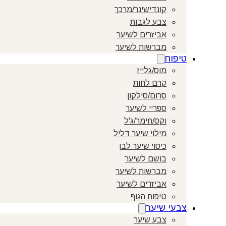
קונדישינר/מרכך
צבע לגבות
אביזרים לשיער
מברשות לשיער
טיפוח
מוס/גלייז
קרם לחות
סרום/סילקון
ספריי לשיער
וקס/חימר/ג'ל
מילוי שיער דליל
כיסוי שיער לבן
בושם לשיער
מברשות לשיער
אביזרים לשיער
טיפוח הגוף
צבעי שיער
צבע שיער