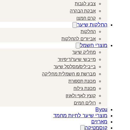
צבע לגבות
אבקת הבהרה
קרם חמצן
החלקות שיער
החלקות
אביזרים להחלקות
מוצרי חשמל
מחליק שיער
מייבשי שיער/דיפיוזר
בייביליס/מסלסל שיער
מברשת פן חשמלית מחליקה
מכונת תספורת
מכונת גילוח
קוצץ לאף ולאוזן
רולים חמים
Byou
מוצרי שיער לחיות מחמד
מארזים
קוסמטיקה