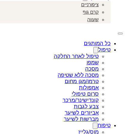
ציפורניים
קרם גוף
שעווה
כל המותגים
טיפול
טיפול לאחר החלקה
שמפו
מסכה
מסכה ללא שטיפה
טרמו/מגן מחום
אמפולות
סרום טיפולי
קונדישינר/מרכך
צבע לגבות
אביזרים לשיער
מברשות לשיער
טיפוח
מוס/גלייז