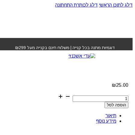
דלג לתוכן הראשי
דלג לכותרת התחתונה
עמוד הבית
»
חנות
»
צבע שיער אינדולה
דוגמיות מתנה בכל קנייה | משלוח חינם בקנייה מעל ₪299
צבע שיער אינדולה
₪
25.00
כמות
של
הוספה לסל
צבע
שיער
תיאור
אינדולה
מידע נוסף