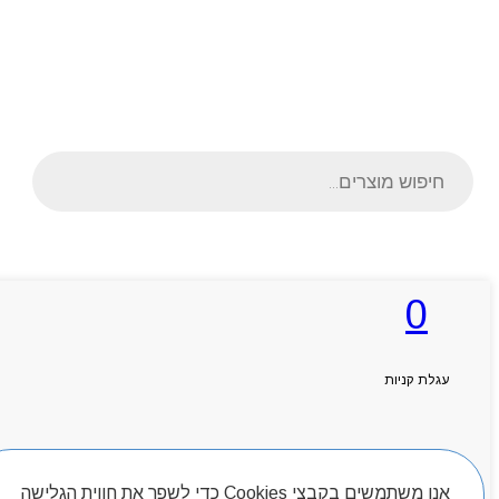
Products
search
ראשי
0
אודותניו
קטלוג מוצרים
המגזין
יצירת קשר
עגלת קניות
מותגים
Byou
חיפוש מוצרים
אנו משתמשים בקבצי Cookies כדי לשפר את חווית הגלישה