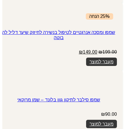
₪89.00.
₪119.00.
25% הנחה
שמפו ומסכה אנרגטיים לטיפול בנשירה לחיזוק שיער דליל לה
בוטה
199.00
₪
המחיר
149.00
₪
המחיר
המקורי
הנוכחי
מעבר למוצר
היה:
הוא:
₪149.00.
₪199.00.
שמפו סילבר לתיקון גוון בלונד – שמן מרוקאי
₪
90.00
מעבר למוצר