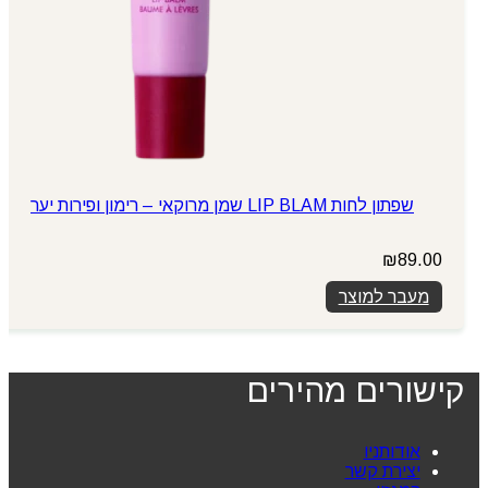
שפתון לחות LIP BLAM שמן מרוקאי – רימון ופירות יער
₪
89.00
מעבר למוצר
קישורים מהירים
אודותניו
יצירת קשר