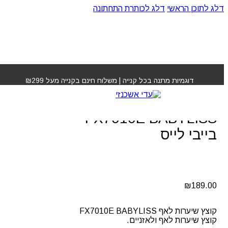
דלג לתוכן הראשי
דלג לכותרת התחתונה
עמוד הבית
»
חנות
»
קוצץ שיערות לאף FX7010E
BABYLISS בייבי לייס
דוגמיות מתנה בכל קנייה | משלוח חינם בקנייה מעל ₪299
קוצץ שיערות לאף
FX7010E BABYLISS
בייבי לייס
₪
189.00
קוצץ שיערות לאף FX7010E BABYLISS
קוצץ שיערות לאף ולאזניים.