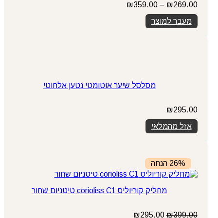
טווח
₪
359.00
–
₪
269.00
מחירים:
מעבר למוצר
עד
מסלסל שיער אוטומטי נטען אלחוטי
₪
295.00
אזל מהמלאי
26% הנחה
מחליק קוריוליס corioliss C1 טיטניום שחור
המחיר
המחיר
₪
295.00
₪
399.00