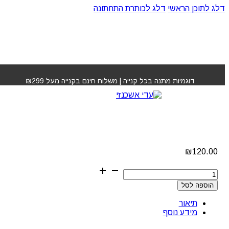
דלג לתוכן הראשי
דלג לכותרת התחתונה
עמוד הבית
»
חנות
»
קוצץ שיער לאף ולאוזן פיליפס NT3000
דוגמיות מתנה בכל קנייה | משלוח חינם בקנייה מעל ₪299
קוצץ שיער לאף ולאוזן
פיליפס NT3000
₪
120.00
כמות
של
הוספה לסל
קוצץ
שיער
תיאור
לאף
מידע נוסף
ולאוזן
פיליפס