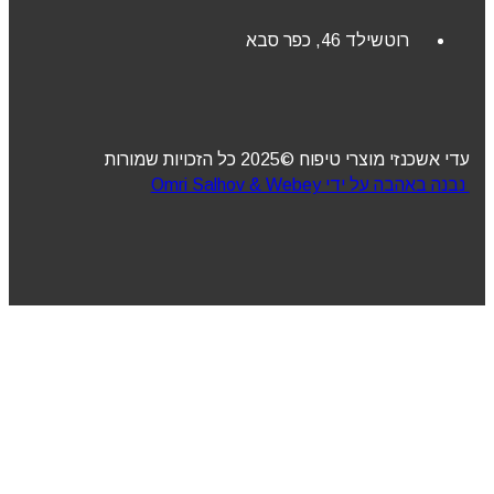
רוטשילד 46, כפר סבא
עדי אשכנזי מוצרי טיפוח ©2025 כל הזכויות שמורות
נבנה באהבה על ידי Omri Salhov & Webey