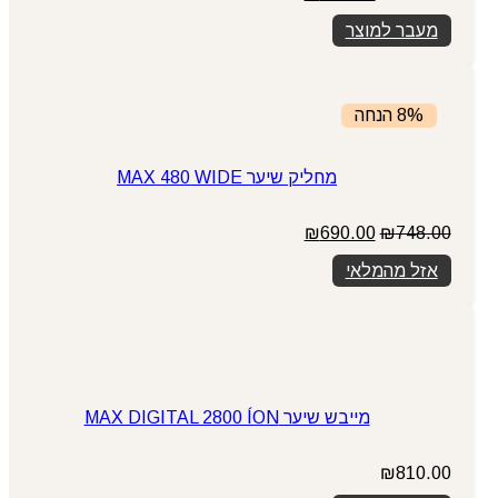
המקורי
הנוכחי
מעבר למוצר
היה:
הוא:
₪295.00.
₪399.00.
8% הנחה
מחליק שיער MAX 480 WIDE
המחיר
המחיר
₪
690.00
₪
748.00
המקורי
הנוכחי
אזל מהמלאי
היה:
הוא:
₪690.00.
₪748.00.
מייבש שיער MAX DIGITAL 2800 ÍON
₪
810.00