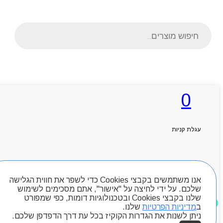
Products
search
ראשי
0
אודותניו
קטלוג מוצרים
המגזין
יצירת קשר
עגלת קניות
מותגים
Byou
חיפוש מוצרים
אנו משתמשים בקבצי Cookies כדי לשפר את חווית הגלישה
שלכם. על ידי לחיצה על "אישור", אתם מסכימים לשימוש
שלנו בקבצי Cookies ובטכנולוגיות דומות, כפי שמפורט
מוצרים שאהבתי
ב
מדיניות הפרטיות
שלנו.
ניתן לשנות את הגדרות הקוקיז בכל עת דרך הדפדפן שלכם.