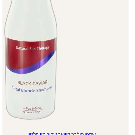
שמפו סילבר קוויאר שחור מון פלטין