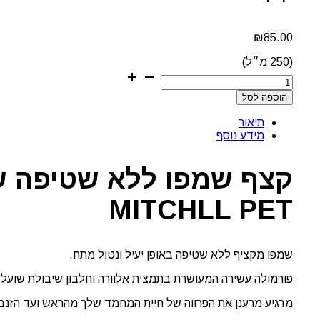
₪
85.00
(250 מ״ל)
כמות
של
הוספה לסל
קצף
שמפו
תיאור
ללא
מידע נוסף
שטיפה
שיבולת
שועל
לחיות
מחמד
MITCHLL PET
PAUL
MITCHLL
PET
שמפו מקציף ללא שטיפה באופן יעיל ונטול מתח.
פורמולה עשירה המעושרת בתמצית אלוורה וחלבון שיבולת שועל
מרגיע מרענן את הפרווה של חיית המחמד שלך מהראש ועד הזנב