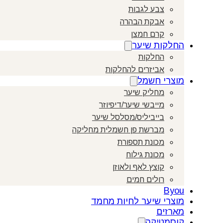
צבע לגבות
אבקת הבהרה
קרם חמצן
החלקות שיער
החלקות
אביזרים להחלקות
מוצרי חשמל
מחליק שיער
מייבשי שיער/דיפיוזר
בייביליס/מסלסל שיער
מברשת פן חשמלית מחליקה
מכונת תספורת
מכונת גילוח
קוצץ לאף ולאוזן
רולים חמים
Byou
מוצרי שיער לחיות מחמד
מארזים
קוסמטיקה