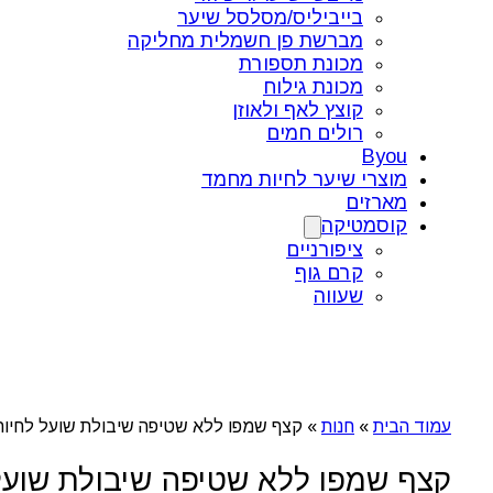
בייביליס/מסלסל שיער
מברשת פן חשמלית מחליקה
מכונת תספורת
מכונת גילוח
קוצץ לאף ולאוזן
רולים חמים
Byou
מוצרי שיער לחיות מחמד
מארזים
קוסמטיקה
ציפורניים
קרם גוף
שעווה
עמוד הבית
»
חנות
»
קצף שמפו ללא שטיפה שיבולת שועל לחיות מחמד HLL PET
קצף שמפו ללא שטיפה שיבולת שועל לחיות מחמד