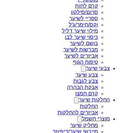
קרם לחות
סרום/סילקון
ספריי לשיער
וקס/חימר/ג'ל
מילוי שיער דליל
כיסוי שיער לבן
בושם לשיער
מברשות לשיער
אביזרים לשיער
טיפוח הגוף
צבעי שיער
צבע שיער
צבע לגבות
אבקת הבהרה
קרם חמצן
החלקות שיער
החלקות
אביזרים להחלקות
מוצרי חשמל
מחליק שיער
מייבשי שיער/דיפיוזר