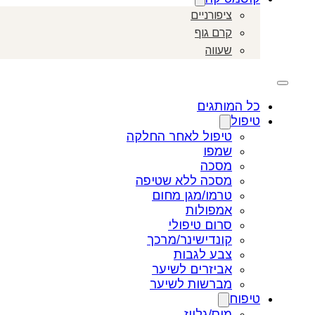
ציפורניים
קרם גוף
שעווה
כל המותגים
טיפול
טיפול לאחר החלקה
שמפו
מסכה
מסכה ללא שטיפה
טרמו/מגן מחום
אמפולות
סרום טיפולי
קונדישינר/מרכך
צבע לגבות
אביזרים לשיער
מברשות לשיער
טיפוח
מוס/גלייז