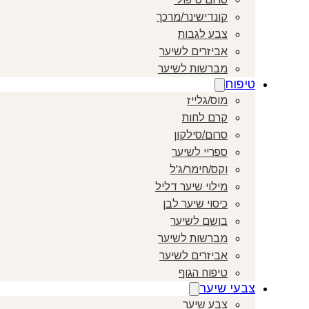
קונדישינר/מרכך
צבע לגבות
אביזרים לשיער
מברשות לשיער
טיפוח
מוס/גלייז
קרם לחות
סרום/סילקון
ספריי לשיער
וקס/חימר/ג'ל
מילוי שיער דליל
כיסוי שיער לבן
בושם לשיער
מברשות לשיער
אביזרים לשיער
טיפוח הגוף
צבעי שיער
צבע שיער