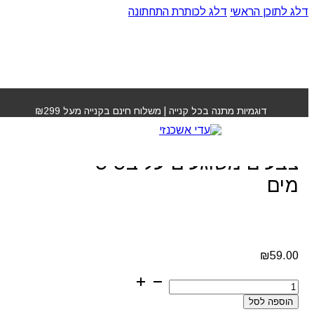
דלג לתוכן הראשי
דלג לכותרת התחתונה
עמוד הבית
»
חנות
»
קרייזי קולור LARICHE צבעים משוגעים
על בסיס מים
דוגמיות מתנה בכל קנייה | משלוח חינם בקנייה מעל ₪299
קרייזי קולור LARICHE
צבעים משוגעים על בסיס
מים
₪
59.00
כמות
של
הוספה לסל
קרייזי