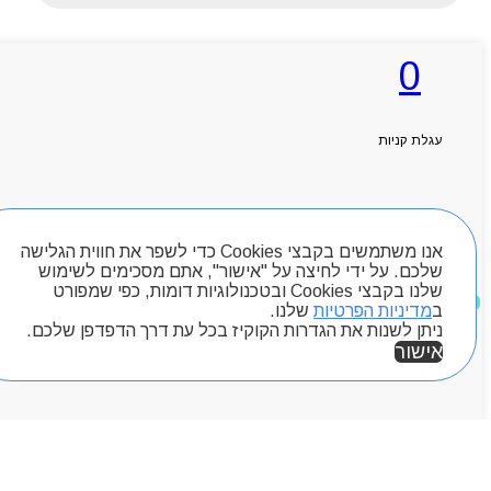
0
ראשי
אודותניו
קטלוג מוצרים
עגלת קניות
המגזין
יצירת קשר
מותגים
חיפוש מוצרים
Byou
אנו משתמשים בקבצי Cookies כדי לשפר את חווית הגלישה
שלכם. על ידי לחיצה על "אישור", אתם מסכימים לשימוש
שלנו בקבצי Cookies ובטכנולוגיות דומות, כפי שמפורט
מוצרים שאהבתי
ב
מדיניות הפרטיות
שלנו.
ניתן לשנות את הגדרות הקוקיז בכל עת דרך הדפדפן שלכם.
אישור
אזור אישי