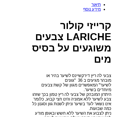
קולור
תיאור
LARICHE
מידע נוסף
צבעים
משוגעים
על
קרייזי קולור
בסיס
מים
LARICHE צבעים
משוגעים על בסיס
מים
צבעי לה ריץ דירקשיינס לשיער בהיר או
מובהר מגיעים ב 36 "גוונים
לשיער" המאפשרים מגוון של קשת צבעים
מיוחדים בשיער.
היתרון המובהק של צבעי לה ריץ טמון בכך שזהו
צבע לשיער ללא אמוניה והינו חצי קבוע, כלומר
אינו נשאר לעד בשיער וניתן לשנות גוון וסגנון כל
כמה שבועות.
ניתן לצבוע את השיער ללא חשש ובאופן מודע