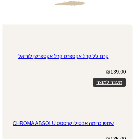
קרם ג'ל קרל אקספרט קרל אקספרשן לוריאל
₪
139.00
מעבר למוצר
שמפו כרומה אבסולו קרסטס CHROMA ABSOLU
₪
135.00