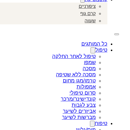
ציפורניים
קרם גוף
שעווה
כל המותגים
טיפול
טיפול לאחר החלקה
שמפו
מסכה
מסכה ללא שטיפה
טרמו/מגן מחום
אמפולות
סרום טיפולי
קונדישינר/מרכך
צבע לגבות
אביזרים לשיער
מברשות לשיער
טיפוח
מוס/גלייז