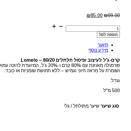
המחיר
המחיר
₪
85.00
₪
99.00
המקורי
הנוכחי
כמות
היה:
הוא:
של
₪85.00.
₪99.00.
הוספה לסל
קרם
גלייז
תיאור
לעיצוב
מידע נוסף
תלתלים
80/20
קרם-ג'ל לעיצוב ופיסול תלתלים 80/20 – Lomelo
לומלו
פורמולה מאוזנת עם 80% קרם ו-%
LOMELO
ושומרת על מראה חיוני וגמיש – ללא תחושת שומניות או כובד.
גודל:
500 מ"ל
סוג שיער
שיער מתולתל / גלי