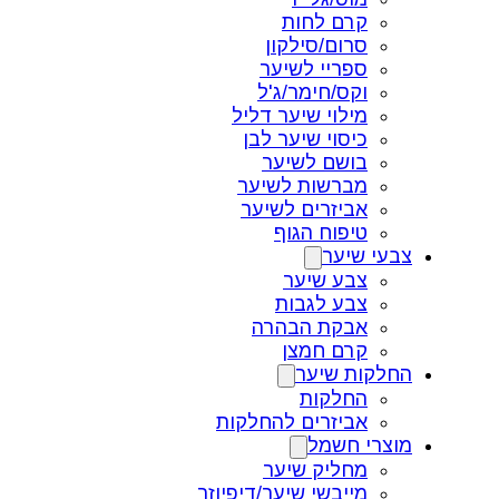
קרם לחות
סרום/סילקון
ספריי לשיער
וקס/חימר/ג'ל
מילוי שיער דליל
כיסוי שיער לבן
בושם לשיער
מברשות לשיער
אביזרים לשיער
טיפוח הגוף
צבעי שיער
צבע שיער
צבע לגבות
אבקת הבהרה
קרם חמצן
החלקות שיער
החלקות
אביזרים להחלקות
מוצרי חשמל
מחליק שיער
מייבשי שיער/דיפיוזר