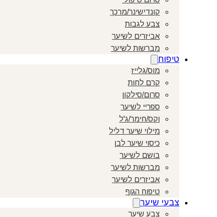
קונדישינר/מרכך
צבע לגבות
אביזרים לשיער
מברשות לשיער
טיפוח
מוס/גלייז
קרם לחות
סרום/סילקון
ספריי לשיער
וקס/חימר/ג'ל
מילוי שיער דליל
כיסוי שיער לבן
בושם לשיער
מברשות לשיער
אביזרים לשיער
טיפוח הגוף
צבעי שיער
צבע שיער