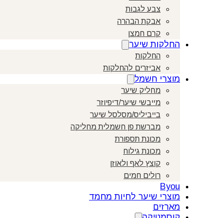
צבע לגבות
אבקת הבהרה
קרם חמצן
החלקות שיער
החלקות
אביזרים להחלקות
מוצרי חשמל
מחליק שיער
מייבשי שיער/דיפיוזר
בייביליס/מסלסל שיער
מברשת פן חשמלית מחליקה
מכונת תספורת
מכונת גילוח
קוצץ לאף ולאוזן
רולים חמים
Byou
מוצרי שיער לחיות מחמד
מארזים
קוסמטיקה