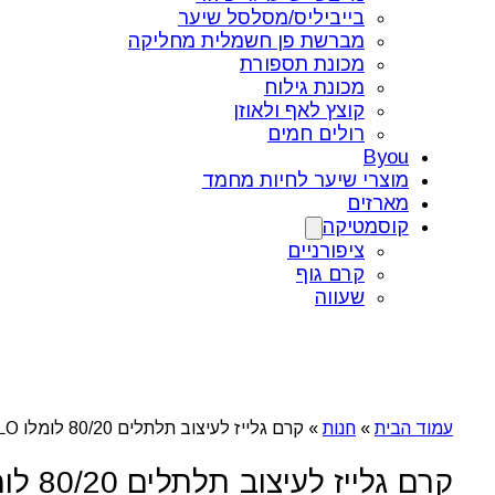
בייביליס/מסלסל שיער
מברשת פן חשמלית מחליקה
מכונת תספורת
מכונת גילוח
קוצץ לאף ולאוזן
רולים חמים
Byou
מוצרי שיער לחיות מחמד
מארזים
קוסמטיקה
ציפורניים
קרם גוף
שעווה
עמוד הבית
»
חנות
»
קרם גלייז לעיצוב תלתלים 80/20 לומלו LOMELO
קרם גלייז לעיצוב תלתלים 80/20 לומלו LOMELO