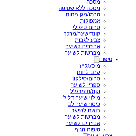
מסכה
מסכה ללא שטיפה
טרמו/מגן מחום
אמפולות
סרום טיפולי
קונדישינר/מרכך
צבע לגבות
אביזרים לשיער
מברשות לשיער
טיפוח
מוס/גלייז
קרם לחות
סרום/סילקון
ספריי לשיער
וקס/חימר/ג'ל
מילוי שיער דליל
כיסוי שיער לבן
בושם לשיער
מברשות לשיער
אביזרים לשיער
טיפוח הגוף