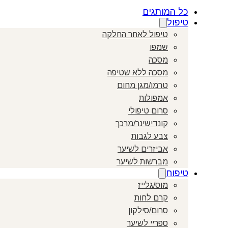
כל המותגים
טיפול
טיפול לאחר החלקה
שמפו
מסכה
מסכה ללא שטיפה
טרמו/מגן מחום
אמפולות
סרום טיפולי
קונדישינר/מרכך
צבע לגבות
אביזרים לשיער
מברשות לשיער
טיפוח
מוס/גלייז
קרם לחות
סרום/סילקון
ספריי לשיער