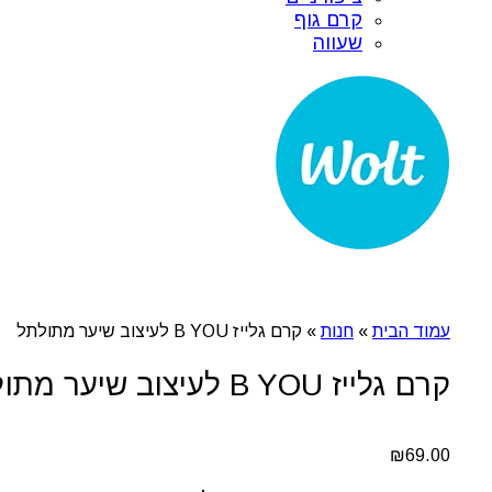
קרם גוף
שעווה
עמוד הבית
»
חנות
»
קרם גלייז B YOU לעיצוב שיער מתולתל
קרם גלייז B YOU לעיצוב שיער מתולתל
₪
69.00
כמות