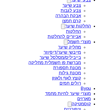
צבעי שיער
צבע שיער
צבע לגבות
אבקת הבהרה
קרם חמצן
החלקות שיער
החלקות
אביזרים להחלקות
מוצרי חשמל
מחליק שיער
מייבשי שיער/דיפיוזר
בייביליס/מסלסל שיער
מברשת פן חשמלית מחליקה
מכונת תספורת
מכונת גילוח
קוצץ לאף ולאוזן
רולים חמים
Byou
מוצרי שיער לחיות מחמד
מארזים
קוסמטיקה
ציפורניים