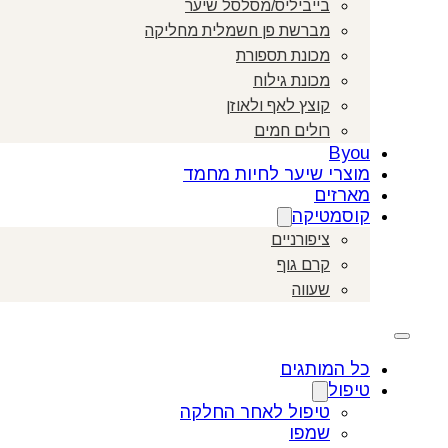
בייביליס/מסלסל שיער
מברשת פן חשמלית מחליקה
מכונת תספורת
מכונת גילוח
קוצץ לאף ולאוזן
רולים חמים
Byou
מוצרי שיער לחיות מחמד
מארזים
קוסמטיקה
ציפורניים
קרם גוף
שעווה
כל המותגים
טיפול
טיפול לאחר החלקה
שמפו