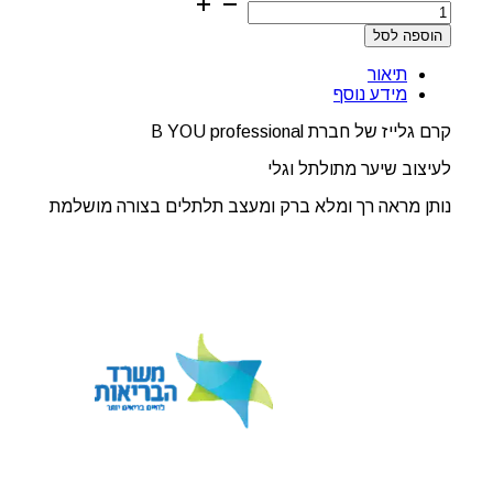
של
הוספה לסל
קרם
גלייז
תיאור
B
מידע נוסף
YOU
לעיצוב
קרם גלייז של חברת B YOU professional
שיער
מתולתל
לעיצוב שיער מתולתל וגלי
נותן מראה רך ומלא ברק ומעצב תלתלים בצורה מושלמת