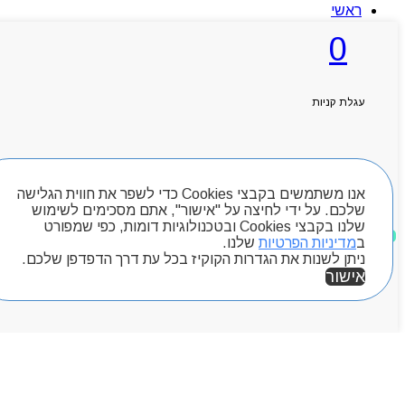
ראשי
אודותניו
0
קטלוג מוצרים
המגזין
יצירת קשר
מותגים
עגלת קניות
Byou
חיפוש מוצרים
אנו משתמשים בקבצי Cookies כדי לשפר את חווית הגלישה
שלכם. על ידי לחיצה על "אישור", אתם מסכימים לשימוש
שלנו בקבצי Cookies ובטכנולוגיות דומות, כפי שמפורט
מוצרים שאהבתי
ב
מדיניות הפרטיות
שלנו.
ניתן לשנות את הגדרות הקוקיז בכל עת דרך הדפדפן שלכם.
אישור
אזור אישי