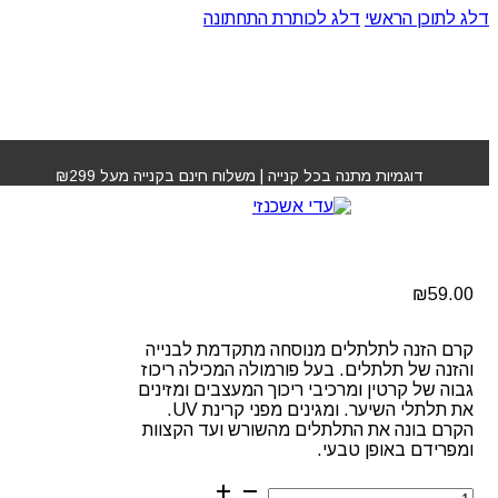
דלג לתוכן הראשי
דלג לכותרת התחתונה
עמוד הבית
»
חנות
»
קרם הזנה לתלתלים בי יו
דוגמיות מתנה בכל קנייה | משלוח חינם בקנייה מעל ₪299
קרם הזנה לתלתלים בי יו
₪
59.00
קרם הזנה לתלתלים מנוסחה מתקדמת לבנייה
והזנה של תלתלים. בעל פורמולה המכילה ריכוז
גבוה של קרטין ומרכיבי ריכוך המעצבים ומזינים
את תלתלי השיער. ומגינים מפני קרינת UV.
הקרם בונה את התלתלים מהשורש ועד הקצוות
ומפרידם באופן טבעי.
כמות