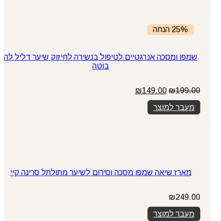
₪75.00.
₪89.00.
25% הנחה
שמפו ומסכה אנרגטיים לטיפול בנשירה לחיזוק שיער דליל לה
בוטה
המחיר
המחיר
₪
149.00
₪
199.00
המקורי
הנוכחי
מעבר למוצר
היה:
הוא:
₪149.00.
₪199.00.
מארז שיאה שמפו מסכה וסירום לשיער מתולתל סרינה קיי
₪
249.00
מעבר למוצר