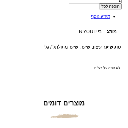
של
הוספה לסל
קרם
הזנה
מידע נוסף
לתלתלים
בי
יו
מותג
בי יו B YOU
סוג שיער
עיצוב שיער, שיער מתולתל / גלי
לא נוסה על בע"ח
מוצרים דומים