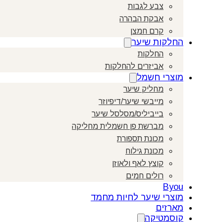
צבע לגבות
אבקת הבהרה
קרם חמצן
החלקות שיער
החלקות
אביזרים להחלקות
מוצרי חשמל
מחליק שיער
מייבשי שיער/דיפיוזר
בייביליס/מסלסל שיער
מברשת פן חשמלית מחליקה
מכונת תספורת
מכונת גילוח
קוצץ לאף ולאוזן
רולים חמים
Byou
מוצרי שיער לחיות מחמד
מארזים
קוסמטיקה