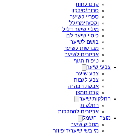
קרם לחות
סרום/סילקון
ספריי לשיער
וקס/חימר/ג'ל
מילוי שיער דליל
כיסוי שיער לבן
בושם לשיער
מברשות לשיער
אביזרים לשיער
טיפוח הגוף
צבעי שיער
צבע שיער
צבע לגבות
אבקת הבהרה
קרם חמצן
החלקות שיער
החלקות
אביזרים להחלקות
מוצרי חשמל
מחליק שיער
מייבשי שיער/דיפיוזר