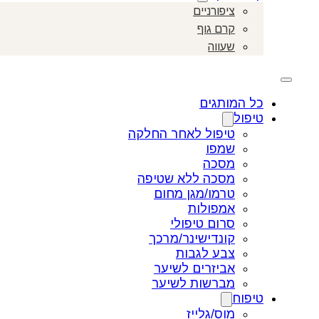
ציפורניים
קרם גוף
שעווה
כל המותגים
טיפול
טיפול לאחר החלקה
שמפו
מסכה
מסכה ללא שטיפה
טרמו/מגן מחום
אמפולות
סרום טיפולי
קונדישינר/מרכך
צבע לגבות
אביזרים לשיער
מברשות לשיער
טיפוח
מוס/גלייז