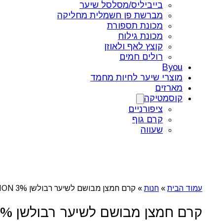
בייביליס/מסלסל שיער
מברשת פן חשמלית מחליקה
מכונת תספורת
מכונת גילוח
קוצץ לאף ולאוזן
רולים חמים
Byou
מוצרי שיער לחיות מחמד
מארזים
קוסמטיקה
ציפורניים
קרם גוף
שעווה
עמוד הבית
»
חנות
»
קרם חמצן מבושם לשיער רבולשן 3% REVOLUTION
קרם חמצן מבושם לשיער רבולשן 3% REVOLUTION