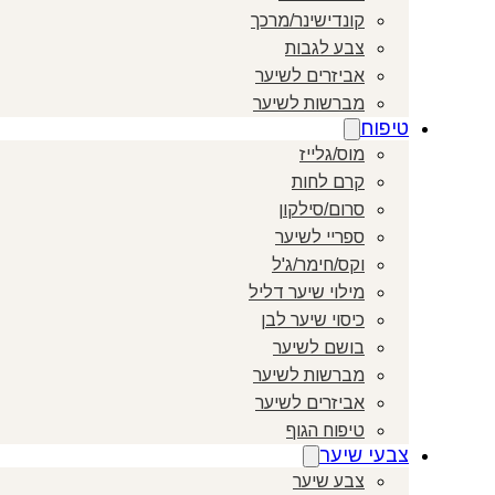
קונדישינר/מרכך
צבע לגבות
אביזרים לשיער
מברשות לשיער
טיפוח
מוס/גלייז
קרם לחות
סרום/סילקון
ספריי לשיער
וקס/חימר/ג'ל
מילוי שיער דליל
כיסוי שיער לבן
בושם לשיער
מברשות לשיער
אביזרים לשיער
טיפוח הגוף
צבעי שיער
צבע שיער