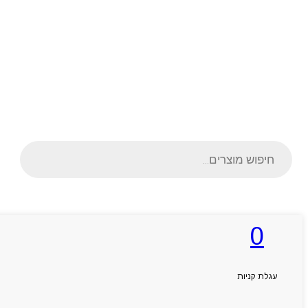
Products
search
0
ראשי
אודותניו
קטלוג מוצרים
המגזין
עגלת קניות
יצירת קשר
מותגים