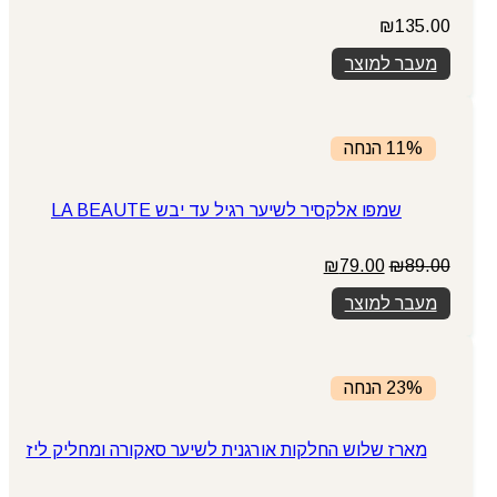
₪
135.00
מעבר למוצר
11% הנחה
שמפו אלקסיר לשיער רגיל עד יבש LA BEAUTE
המחיר
המחיר
₪
79.00
₪
89.00
המקורי
הנוכחי
מעבר למוצר
היה:
הוא:
₪79.00.
₪89.00.
23% הנחה
מארז שלוש החלקות אורגנית לשיער סאקורה ומחליק ליז