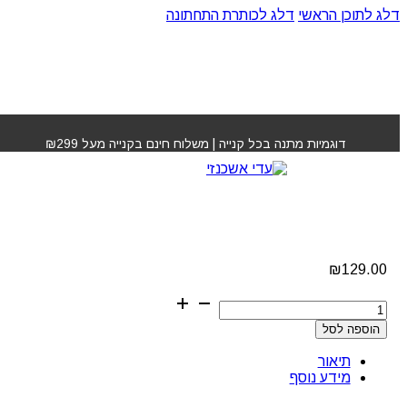
דלג לתוכן הראשי
דלג לכותרת התחתונה
עמוד הבית
»
חנות
»
קרם לחות טיפולי 1,000 מ"ל אנגליקה
דוגמיות מתנה בכל קנייה | משלוח חינם בקנייה מעל ₪299
קרם לחות טיפולי 1,000
מ"ל אנגליקה
₪
129.00
כמות
של
הוספה לסל
קרם
לחות
תיאור
טיפולי
מידע נוסף
1,000
מ"ל